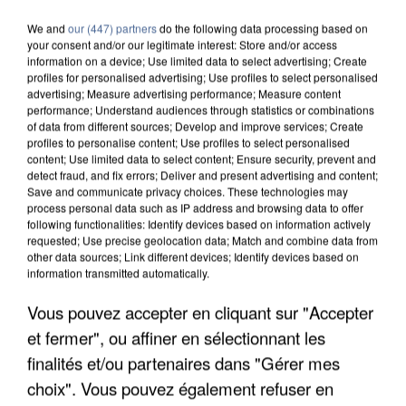
We and
our (447) partners
do the following data processing based on
your consent and/or our legitimate interest: Store and/or access
information on a device; Use limited data to select advertising; Create
profiles for personalised advertising; Use profiles to select personalised
advertising; Measure advertising performance; Measure content
performance; Understand audiences through statistics or combinations
of data from different sources; Develop and improve services; Create
profiles to personalise content; Use profiles to select personalised
content; Use limited data to select content; Ensure security, prevent and
detect fraud, and fix errors; Deliver and present advertising and content;
Save and communicate privacy choices. These technologies may
process personal data such as IP address and browsing data to offer
following functionalities: Identify devices based on information actively
requested; Use precise geolocation data; Match and combine data from
other data sources; Link different devices; Identify devices based on
information transmitted automatically.
Vous pouvez accepter en cliquant sur "Accepter
APRÈS TOUTES CES CANICULES, LES REFUGES
DE FAUNE SAUVAGE SONT...
et fermer", ou affiner en sélectionnant les
finalités et/ou partenaires dans "Gérer mes
choix". Vous pouvez également refuser en