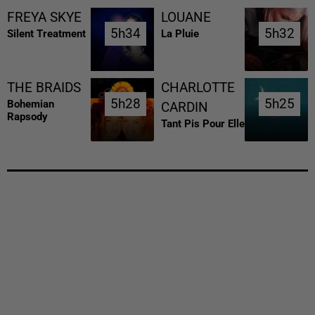
FREYA SKYE
LOUANE
5h34
5h34
5h32
5h32
Silent Treatment
La Pluie
THE BRAIDS
CHARLOTTE
5h28
5h28
5h25
5h25
Bohemian
CARDIN
Rapsody
Tant Pis Pour Elle