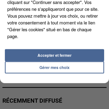
cliquant sur "Continuer sans accepter". Vos
préférences ne s'appliqueront que pour ce site.
Vous pouvez mettre à jour vos choix, ou retirer
votre consentement à tout moment via le lien
"Gérer les cookies" situé en bas de chaque
page.
Accepter et fermer
Gérer mes choix
L’UN DES FONDATEURS SUPPOSÉS DE LA DZ
MAFIA INTERPELLÉ EN ALGÉRIE
RÉCEMMENT DIFFUSÉ