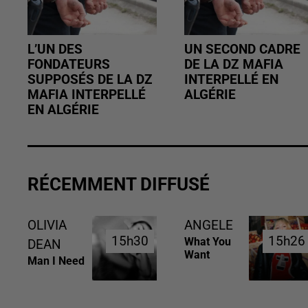
L’UN DES
UN SECOND CADRE
FONDATEURS
DE LA DZ MAFIA
SUPPOSÉS DE LA DZ
INTERPELLÉ EN
MAFIA INTERPELLÉ
ALGÉRIE
EN ALGÉRIE
RÉCEMMENT DIFFUSÉ
OLIVIA
ANGELE
15h30
15h30
15h26
15h26
What You
DEAN
Want
Man I Need