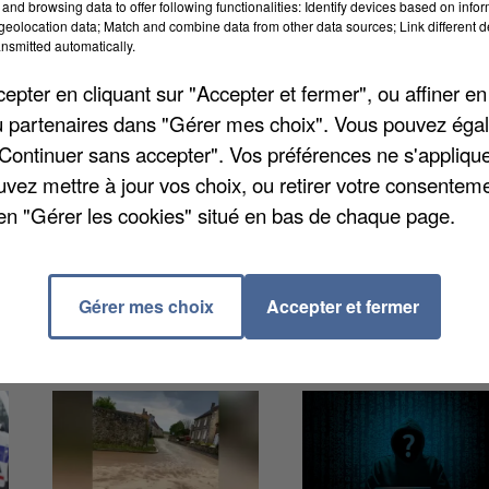
and browsing data to offer following functionalities: Identify devices based on infor
eolocation data; Match and combine data from other data sources; Link different de
nsmitted automatically.
pter en cliquant sur "Accepter et fermer", ou affiner en
/ou partenaires dans "Gérer mes choix". Vous pouvez éga
scard. Il était environ 17 heures lorsqu'un car scolair
"Continuer sans accepter". Vos préférences ne s'appliqu
ctime n'est à déplorer selon les pompiers, déployés e
uvez mettre à jour vos choix, ou retirer votre consenteme
vidé bien avant d'être consumé par les flammes. La
en "Gérer les cookies" situé en bas de chaque page.
rtementale. L'origine du feu reste encore inconnue.
Gérer mes choix
Accepter et fermer