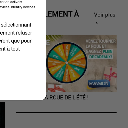
mation actively
vices; Identify devices
ACTUELLEMENT À
Voir plus
GAGNER
 sélectionnant
lement refuser
e
eront que pour
n
nt à tout
TOURNEZ LA ROUE DE L'ÉTÉ !