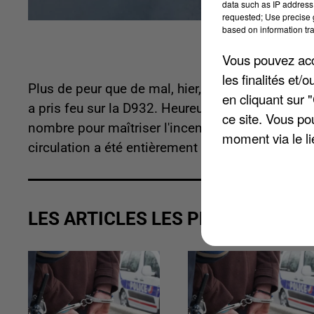
data such as IP address 
requested; Use precise g
based on information tra
Vous pouvez acce
les finalités et
Plus de peur que de mal, hier, entre Noyon et Gui
en cliquant sur 
a pris feu sur la D932. Heureusement, aucune vi
ce site. Vous po
nombre pour maîtriser l'incendie. Le bus a été 
moment via le li
circulation a été entièrement coupée sur la dépa
LES ARTICLES LES PLUS VUS