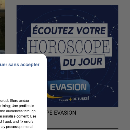
uer sans accepter
erest: Store and/or
tising; Use profiles to
tand audiences through
L'HOROSCOPE EVASION
personalise content; Use
 fraud, and fix errors;
 may process personal