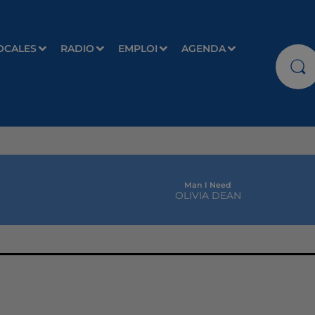
OCALES
RADIO
EMPLOI
AGENDA
Man I Need
OLIVIA DEAN