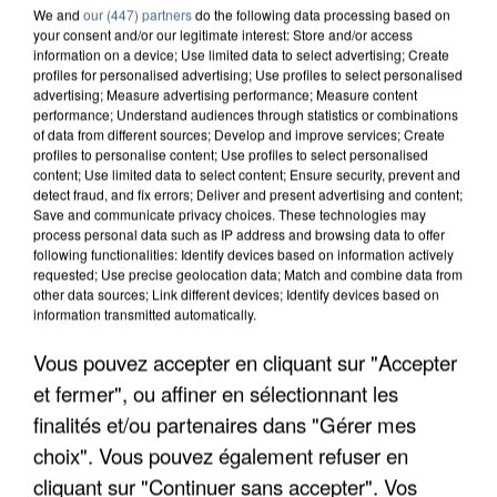
We and
our (447) partners
do the following data processing based on
your consent and/or our legitimate interest: Store and/or access
information on a device; Use limited data to select advertising; Create
profiles for personalised advertising; Use profiles to select personalised
advertising; Measure advertising performance; Measure content
performance; Understand audiences through statistics or combinations
of data from different sources; Develop and improve services; Create
profiles to personalise content; Use profiles to select personalised
content; Use limited data to select content; Ensure security, prevent and
detect fraud, and fix errors; Deliver and present advertising and content;
Save and communicate privacy choices. These technologies may
process personal data such as IP address and browsing data to offer
following functionalities: Identify devices based on information actively
requested; Use precise geolocation data; Match and combine data from
other data sources; Link different devices; Identify devices based on
information transmitted automatically.
UNE TOURISTE DE L’OISE EMPORTÉE PAR UNE
Vous pouvez accepter en cliquant sur "Accepter
COULÉE DE BOUE EN HAUTE-SAVOIE
et fermer", ou affiner en sélectionnant les
finalités et/ou partenaires dans "Gérer mes
choix". Vous pouvez également refuser en
cliquant sur "Continuer sans accepter". Vos