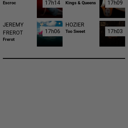
17h14
17h14
17h09
17h09
Escroc
Kings & Queens
JEREMY
HOZIER
17h06
17h06
17h03
17h03
Too Sweet
FREROT
Frerot