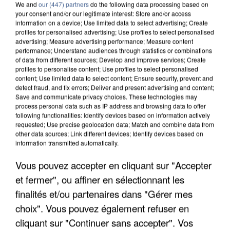
We and
our (447) partners
do the following data processing based on
your consent and/or our legitimate interest: Store and/or access
information on a device; Use limited data to select advertising; Create
profiles for personalised advertising; Use profiles to select personalised
advertising; Measure advertising performance; Measure content
performance; Understand audiences through statistics or combinations
of data from different sources; Develop and improve services; Create
profiles to personalise content; Use profiles to select personalised
content; Use limited data to select content; Ensure security, prevent and
detect fraud, and fix errors; Deliver and present advertising and content;
Save and communicate privacy choices. These technologies may
process personal data such as IP address and browsing data to offer
following functionalities: Identify devices based on information actively
requested; Use precise geolocation data; Match and combine data from
other data sources; Link different devices; Identify devices based on
information transmitted automatically.
UNE TOURISTE DE L’OISE EMPORTÉE PAR UNE
COULÉE DE BOUE EN HAUTE-SAVOIE
Vous pouvez accepter en cliquant sur "Accepter
et fermer", ou affiner en sélectionnant les
finalités et/ou partenaires dans "Gérer mes
choix". Vous pouvez également refuser en
cliquant sur "Continuer sans accepter". Vos