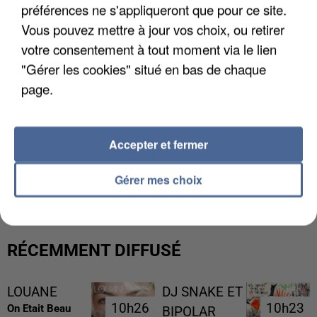
préférences ne s'appliqueront que pour ce site.
Vous pouvez mettre à jour vos choix, ou retirer
votre consentement à tout moment via le lien
"Gérer les cookies" situé en bas de chaque
page.
Accepter et fermer
LES DONNÉES DE 300 000 CLIENTS DÉROBÉES À
INTERMARCHÉ APRÈS UNE...
Gérer mes choix
RÉCEMMENT DIFFUSÉ
LOUANE
DJ SNAKE ET
10h26
10h26
10h23
10h23
On Etait Beau
BIPOLAR