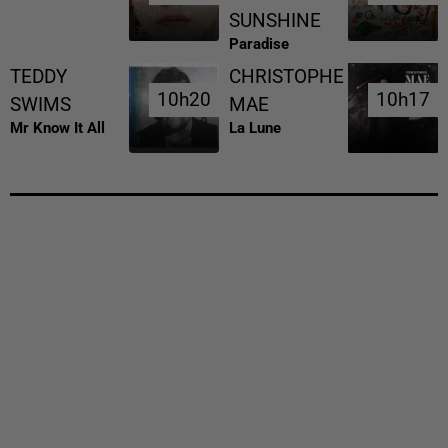
SUNSHINE
Paradise
TEDDY
CHRISTOPHE
10h20
10h20
10h17
10h17
SWIMS
MAE
Mr Know It All
La Lune