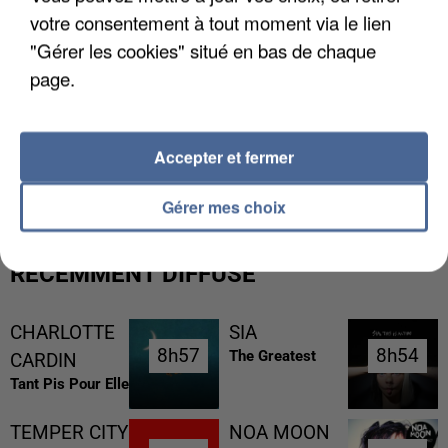
votre consentement à tout moment via le lien
"Gérer les cookies" situé en bas de chaque
page.
LES DONNÉES DE 300 000 CLIENTS DÉROBÉES À
Accepter et fermer
INTERMARCHÉ APRÈS UNE...
Gérer mes choix
RÉCEMMENT DIFFUSÉ
CHARLOTTE
SIA
8h57
8h57
8h54
8h54
The Greatest
CARDIN
Tant Pis Pour Elle
TEMPER CITY
NOA MOON