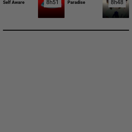
8h51
8h51
8h48
8h48
Self Aware
Paradise