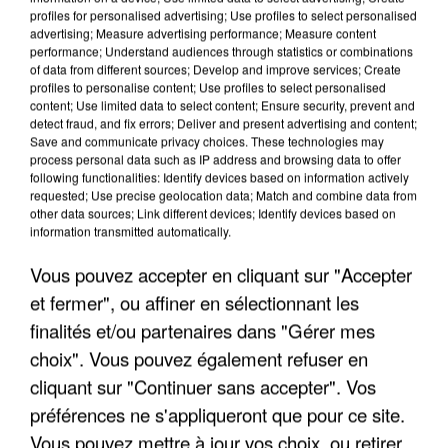
profiles for personalised advertising; Use profiles to select personalised
advertising; Measure advertising performance; Measure content
performance; Understand audiences through statistics or combinations
of data from different sources; Develop and improve services; Create
profiles to personalise content; Use profiles to select personalised
content; Use limited data to select content; Ensure security, prevent and
detect fraud, and fix errors; Deliver and present advertising and content;
Save and communicate privacy choices. These technologies may
process personal data such as IP address and browsing data to offer
following functionalities: Identify devices based on information actively
requested; Use precise geolocation data; Match and combine data from
UNE TOURISTE DE L’OISE EMPORTÉE PAR UNE
other data sources; Link different devices; Identify devices based on
COULÉE DE BOUE EN HAUTE-SAVOIE
information transmitted automatically.
Vous pouvez accepter en cliquant sur "Accepter
et fermer", ou affiner en sélectionnant les
finalités et/ou partenaires dans "Gérer mes
choix". Vous pouvez également refuser en
cliquant sur "Continuer sans accepter". Vos
préférences ne s'appliqueront que pour ce site.
Vous pouvez mettre à jour vos choix, ou retirer