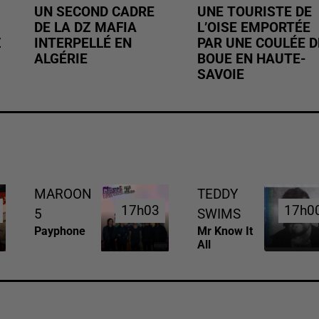
UN SECOND CADRE
UNE TOURISTE DE
DE LA DZ MAFIA
L’OISE EMPORTÉE
Z
INTERPELLÉ EN
PAR UNE COULÉE D
ALGÉRIE
BOUE EN HAUTE-
SAVOIE
MAROON
TEDDY
17h03
17h03
17h0
17h0
5
SWIMS
Payphone
Mr Know It
All