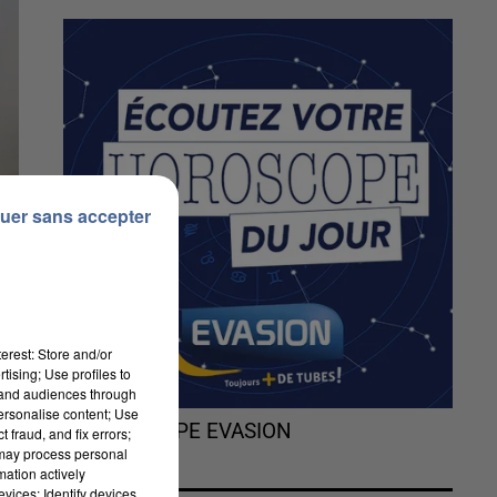
uer sans accepter
erest: Store and/or
tising; Use profiles to
tand audiences through
personalise content; Use
L'HOROSCOPE EVASION
 fraud, and fix errors;
 may process personal
mation actively
vices; Identify devices