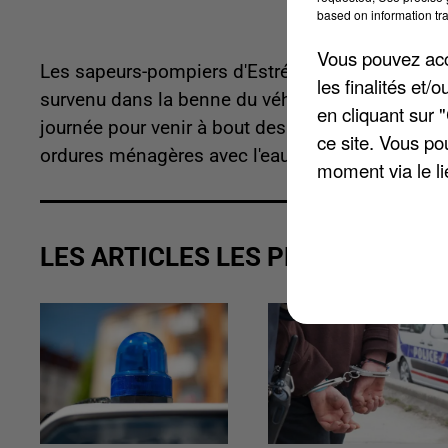
based on information tra
Vous pouvez acce
Les sapeurs-pompiers d'Estrées-Saint-Denis et d'
les finalités et
survenu dans la benne du véhicule, avenue du gé
en cliquant sur 
journée pour venir à bout des flammes. Il a fallu
ce site. Vous po
ordures ménagères avec l'eau des lances. Le si
moment via le li
LES ARTICLES LES PLUS VUS