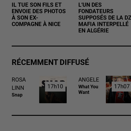
IL TUE SON FILS ET
L’UN DES
ENVOIE DES PHOTOS
FONDATEURS
À SON EX-
SUPPOSÉS DE LA D
COMPAGNE À NICE
MAFIA INTERPELLÉ
EN ALGÉRIE
RÉCEMMENT DIFFUSÉ
ROSA
ANGELE
17h10
17h10
17h07
17h07
What You
LINN
Want
Snap