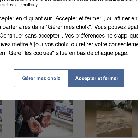
nsmitted automatically.
pter en cliquant sur "Accepter et fermer", ou affiner en
Attichy ont été appelés pour maîtriser cet incendie
/ou partenaires dans "Gérer mes choix". Vous pouvez éga
néral Weygand. Ils ont mis une bonne partie de la
"Continuer sans accepter". Vos préférences ne s'appliqu
 percer des trous dans la benne pour atteindre les
uvez mettre à jour vos choix, ou retirer votre consenteme
nistre n'a heureusement fait aucun dégât humain.
en "Gérer les cookies" situé en bas de chaque page.
Gérer mes choix
Accepter et fermer