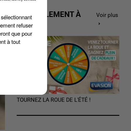
ACTUELLEMENT À
Voir plus
 sélectionnant
GAGNER
lement refuser
eront que pour
nt à tout
TOURNEZ LA ROUE DE L'ÉTÉ !