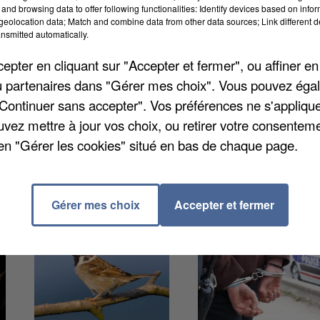
and browsing data to offer following functionalities: Identify devices based on infor
eolocation data; Match and combine data from other data sources; Link different de
nsmitted automatically.
 s'est produit à hauteur de la commune de Milly-sur-
ansportant un produit chimique s'est renversé sur le
pter en cliquant sur "Accepter et fermer", ou affiner en
ait près de la départementale 133. Les opérations des
/ou partenaires dans "Gérer mes choix". Vous pouvez éga
ns ont duré jusqu'à 16 heures. Une déviation a été
"Continuer sans accepter". Vos préférences ne s'appliqu
uvez mettre à jour vos choix, ou retirer votre consenteme
en "Gérer les cookies" situé en bas de chaque page.
Gérer mes choix
Accepter et fermer