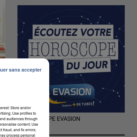
uer sans accepter
erest: Store and/or
tising; Use profiles to
L'HOROSCOPE EVASION
tand audiences through
personalise content; Use
 fraud, and fix errors;
 may process personal