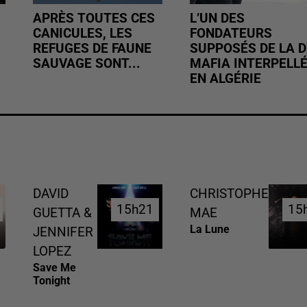
APRÈS TOUTES CES
L’UN DES
CANICULES, LES
FONDATEURS
REFUGES DE FAUNE
SUPPOSÉS DE LA D
SAUVAGE SONT...
MAFIA INTERPELL
EN ALGÉRIE
DAVID
CHRISTOPHE
15h21
15h21
15
15
GUETTA &
MAE
La Lune
JENNIFER
LOPEZ
Save Me
Tonight