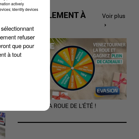
mation actively
vices; Identify devices
ACTUELLEMENT À
Voir plus
GAGNER
 sélectionnant
lement refuser
eront que pour
nt à tout
TOURNEZ LA ROUE DE L'ÉTÉ !