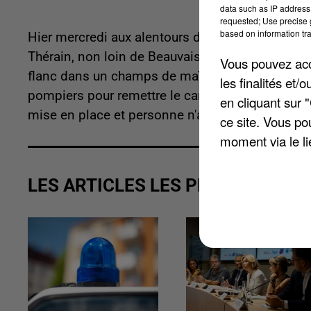
data such as IP address 
requested; Use precise g
based on information tra
Hier mercredi aux alentours de 9h15, un accident
Thérain, non loin de Beauvais. Un poids lourd tr
Vous pouvez acce
flanc dans un champs de maïs alors qu'il circul
les finalités et
pompiers pour remettre le camion dans le bon se
en cliquant sur 
mise en place et personne n'a été blessé.
ce site. Vous po
moment via le li
LES ARTICLES LES PLUS VUS