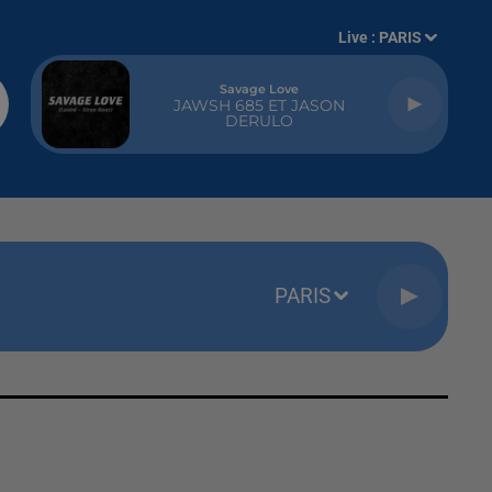
Live :
PARIS
Savage Love
JAWSH 685 ET JASON
DERULO
PARIS