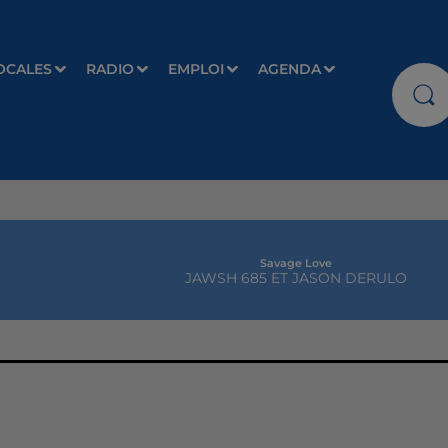
OCALES
RADIO
EMPLOI
AGENDA
Savage Love
JAWSH 685 ET JASON DERULO