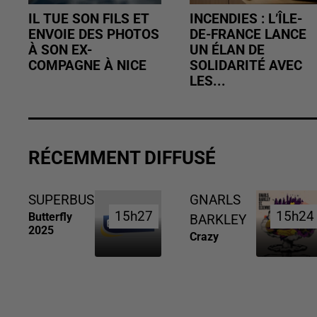
IL TUE SON FILS ET
INCENDIES : L’ÎLE-
ENVOIE DES PHOTOS
DE-FRANCE LANCE
À SON EX-
UN ÉLAN DE
COMPAGNE À NICE
SOLIDARITÉ AVEC
LES...
RÉCEMMENT DIFFUSÉ
SUPERBUS
GNARLS
15h27
15h27
15h24
15h24
Butterfly
BARKLEY
2025
Crazy