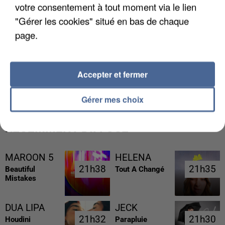
votre consentement à tout moment via le lien
"Gérer les cookies" situé en bas de chaque
page.
UNE TOURISTE DE L’OISE EMPORTÉE PAR UNE
Accepter et fermer
COULÉE DE BOUE EN HAUTE-SAVOIE
Gérer mes choix
RÉCEMMENT DIFFUSÉ
MAROON 5
HELENA
21h38
21h38
21h35
21h35
Beautiful
Tout A Changé
Mistakes
DUA LIPA
JECK
21h32
21h32
21h30
21h30
Houdini
Parapluie