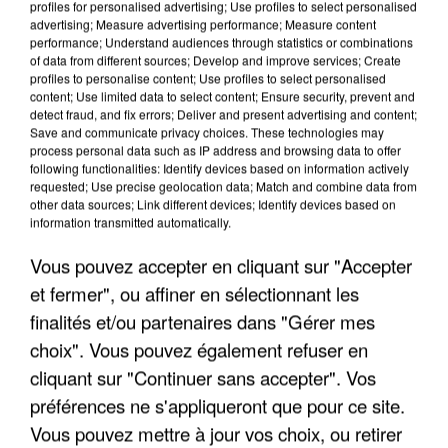
profiles for personalised advertising; Use profiles to select personalised
advertising; Measure advertising performance; Measure content
performance; Understand audiences through statistics or combinations
of data from different sources; Develop and improve services; Create
profiles to personalise content; Use profiles to select personalised
content; Use limited data to select content; Ensure security, prevent and
detect fraud, and fix errors; Deliver and present advertising and content;
Save and communicate privacy choices. These technologies may
process personal data such as IP address and browsing data to offer
following functionalities: Identify devices based on information actively
requested; Use precise geolocation data; Match and combine data from
UN SECOND CADRE DE LA DZ MAFIA
other data sources; Link different devices; Identify devices based on
INTERPELLÉ EN ALGÉRIE
information transmitted automatically.
Vous pouvez accepter en cliquant sur "Accepter
et fermer", ou affiner en sélectionnant les
finalités et/ou partenaires dans "Gérer mes
choix". Vous pouvez également refuser en
cliquant sur "Continuer sans accepter". Vos
préférences ne s'appliqueront que pour ce site.
Vous pouvez mettre à jour vos choix, ou retirer