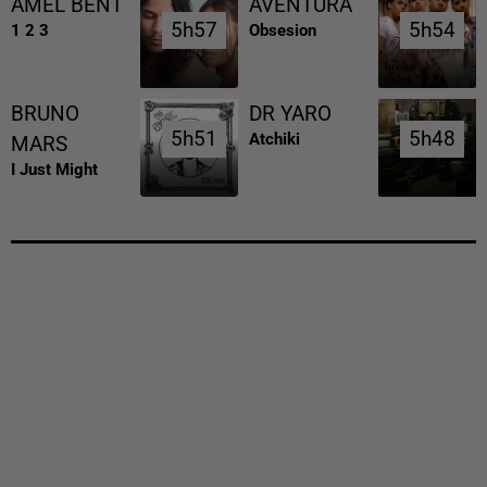
AMEL BENT
AVENTURA
5h57
5h57
5h54
5h54
1 2 3
Obsesion
BRUNO
DR YARO
5h51
5h51
5h48
5h48
Atchiki
MARS
I Just Might