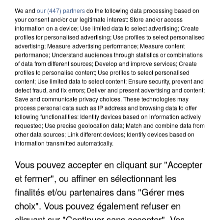
We and
our (447) partners
do the following data processing based on
your consent and/or our legitimate interest: Store and/or access
information on a device; Use limited data to select advertising; Create
profiles for personalised advertising; Use profiles to select personalised
advertising; Measure advertising performance; Measure content
performance; Understand audiences through statistics or combinations
of data from different sources; Develop and improve services; Create
profiles to personalise content; Use profiles to select personalised
content; Use limited data to select content; Ensure security, prevent and
detect fraud, and fix errors; Deliver and present advertising and content;
Save and communicate privacy choices. These technologies may
process personal data such as IP address and browsing data to offer
following functionalities: Identify devices based on information actively
requested; Use precise geolocation data; Match and combine data from
other data sources; Link different devices; Identify devices based on
information transmitted automatically.
UN SECOND CADRE DE LA DZ MAFIA
Vous pouvez accepter en cliquant sur "Accepter
INTERPELLÉ EN ALGÉRIE
et fermer", ou affiner en sélectionnant les
finalités et/ou partenaires dans "Gérer mes
choix". Vous pouvez également refuser en
cliquant sur "Continuer sans accepter". Vos