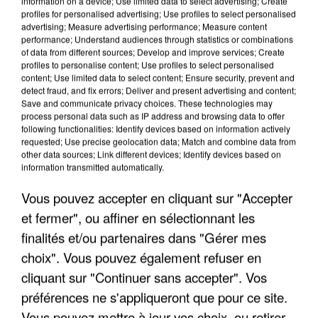
information on a device; Use limited data to select advertising; Create
profiles for personalised advertising; Use profiles to select personalised
advertising; Measure advertising performance; Measure content
performance; Understand audiences through statistics or combinations
of data from different sources; Develop and improve services; Create
profiles to personalise content; Use profiles to select personalised
content; Use limited data to select content; Ensure security, prevent and
detect fraud, and fix errors; Deliver and present advertising and content;
Save and communicate privacy choices. These technologies may
process personal data such as IP address and browsing data to offer
following functionalities: Identify devices based on information actively
requested; Use precise geolocation data; Match and combine data from
APRÈS TOUTES CES CANICULES, LES REFUGES
other data sources; Link different devices; Identify devices based on
information transmitted automatically.
DE FAUNE SAUVAGE SONT...
Vous pouvez accepter en cliquant sur "Accepter
et fermer", ou affiner en sélectionnant les
finalités et/ou partenaires dans "Gérer mes
choix". Vous pouvez également refuser en
cliquant sur "Continuer sans accepter". Vos
préférences ne s'appliqueront que pour ce site.
Vous pouvez mettre à jour vos choix, ou retirer