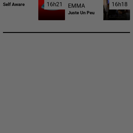
16h21
16h21
16h18
16h18
Self Aware
EMMA
Juste Un Peu