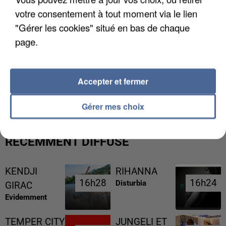
votre consentement à tout moment via le lien
"Gérer les cookies" situé en bas de chaque
page.
L’UN DES FONDATEURS SUPPOSÉS DE LA DZ
Accepter et fermer
MAFIA INTERPELLÉ EN ALGÉRIE
Gérer mes choix
RÉCEMMENT DIFFUSÉ
KENDJI
RIHANNA
16h28
16h28
16h24
16h24
Disturbia
GIRAC
Evidemment
TEMPER CITY
JUNGELI ET