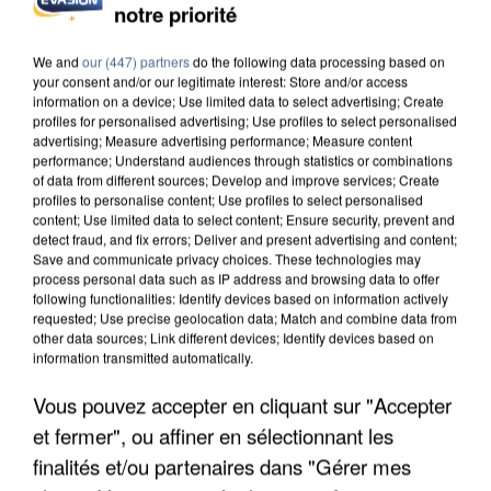
notre priorité
UN SECOND CADRE DE LA DZ MAFIA
INTERPELLÉ EN ALGÉRIE
We and
our (447) partners
do the following data processing based on
your consent and/or our legitimate interest: Store and/or access
information on a device; Use limited data to select advertising; Create
profiles for personalised advertising; Use profiles to select personalised
advertising; Measure advertising performance; Measure content
performance; Understand audiences through statistics or combinations
of data from different sources; Develop and improve services; Create
profiles to personalise content; Use profiles to select personalised
content; Use limited data to select content; Ensure security, prevent and
detect fraud, and fix errors; Deliver and present advertising and content;
Save and communicate privacy choices. These technologies may
process personal data such as IP address and browsing data to offer
following functionalities: Identify devices based on information actively
requested; Use precise geolocation data; Match and combine data from
other data sources; Link different devices; Identify devices based on
information transmitted automatically.
Vous pouvez accepter en cliquant sur "Accepter
et fermer", ou affiner en sélectionnant les
UNE TOURISTE DE L’OISE EMPORTÉE PAR UNE
COULÉE DE BOUE EN HAUTE-SAVOIE
finalités et/ou partenaires dans "Gérer mes