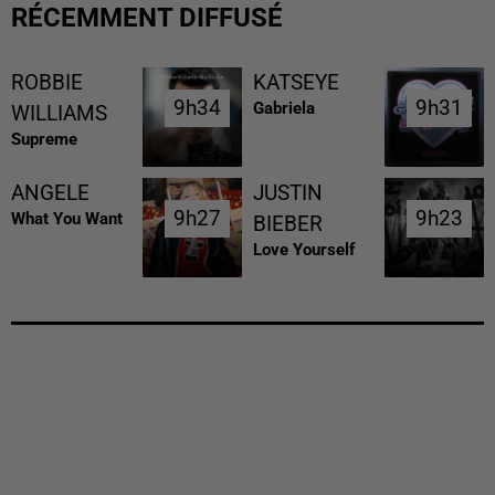
RÉCEMMENT DIFFUSÉ
ROBBIE
KATSEYE
9h34
9h34
9h31
9h31
Gabriela
WILLIAMS
Supreme
ANGELE
JUSTIN
9h27
9h27
9h23
9h23
What You Want
BIEBER
Love Yourself