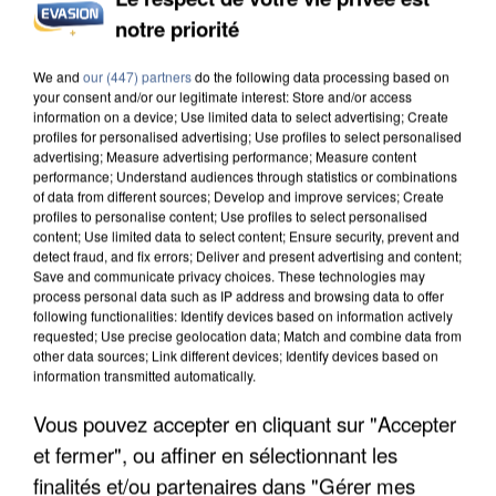
notre priorité
INCENDIES : L’ÎLE-DE-FRANCE LANCE UN ÉLAN
DE SOLIDARITÉ AVEC LES...
We and
our (447) partners
do the following data processing based on
your consent and/or our legitimate interest: Store and/or access
information on a device; Use limited data to select advertising; Create
profiles for personalised advertising; Use profiles to select personalised
advertising; Measure advertising performance; Measure content
performance; Understand audiences through statistics or combinations
of data from different sources; Develop and improve services; Create
profiles to personalise content; Use profiles to select personalised
content; Use limited data to select content; Ensure security, prevent and
detect fraud, and fix errors; Deliver and present advertising and content;
Save and communicate privacy choices. These technologies may
process personal data such as IP address and browsing data to offer
following functionalities: Identify devices based on information actively
requested; Use precise geolocation data; Match and combine data from
other data sources; Link different devices; Identify devices based on
information transmitted automatically.
Vous pouvez accepter en cliquant sur "Accepter
et fermer", ou affiner en sélectionnant les
APRÈS TOUTES CES CANICULES, LES REFUGES
finalités et/ou partenaires dans "Gérer mes
DE FAUNE SAUVAGE SONT...