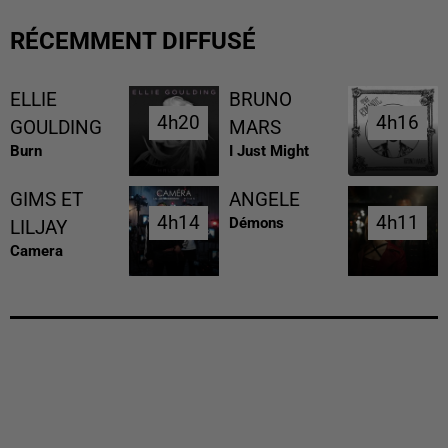
RÉCEMMENT DIFFUSÉ
ELLIE
BRUNO
4h20
4h20
4h16
4h16
GOULDING
MARS
Burn
I Just Might
GIMS ET
ANGELE
4h14
4h14
4h11
4h11
Démons
LILJAY
Camera