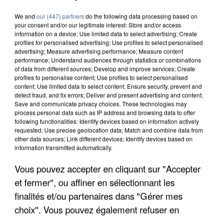
We and
our (447) partners
do the following data processing based on
your consent and/or our legitimate interest: Store and/or access
information on a device; Use limited data to select advertising; Create
profiles for personalised advertising; Use profiles to select personalised
advertising; Measure advertising performance; Measure content
performance; Understand audiences through statistics or combinations
of data from different sources; Develop and improve services; Create
profiles to personalise content; Use profiles to select personalised
content; Use limited data to select content; Ensure security, prevent and
detect fraud, and fix errors; Deliver and present advertising and content;
Save and communicate privacy choices. These technologies may
process personal data such as IP address and browsing data to offer
following functionalities: Identify devices based on information actively
requested; Use precise geolocation data; Match and combine data from
other data sources; Link different devices; Identify devices based on
information transmitted automatically.
Vous pouvez accepter en cliquant sur "Accepter
APRÈS TOUTES CES CANICULES, LES REFUGES
et fermer", ou affiner en sélectionnant les
DE FAUNE SAUVAGE SONT...
finalités et/ou partenaires dans "Gérer mes
choix". Vous pouvez également refuser en