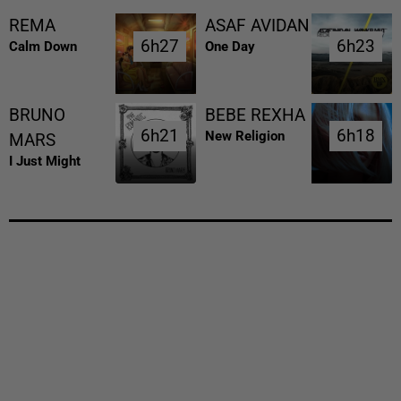
REMA
ASAF AVIDAN
6h27
6h27
6h23
6h23
Calm Down
One Day
BRUNO
BEBE REXHA
6h21
6h21
6h18
6h18
New Religion
MARS
I Just Might