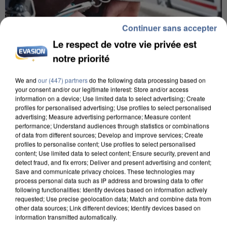
Continuer sans accepter
Le respect de votre vie privée est
notre priorité
We and
our (447) partners
do the following data processing based on
L’UN DES FONDATEURS SUPPOSÉS DE LA DZ
your consent and/or our legitimate interest: Store and/or access
information on a device; Use limited data to select advertising; Create
MAFIA INTERPELLÉ EN ALGÉRIE
profiles for personalised advertising; Use profiles to select personalised
advertising; Measure advertising performance; Measure content
performance; Understand audiences through statistics or combinations
of data from different sources; Develop and improve services; Create
profiles to personalise content; Use profiles to select personalised
content; Use limited data to select content; Ensure security, prevent and
detect fraud, and fix errors; Deliver and present advertising and content;
Save and communicate privacy choices. These technologies may
process personal data such as IP address and browsing data to offer
following functionalities: Identify devices based on information actively
requested; Use precise geolocation data; Match and combine data from
other data sources; Link different devices; Identify devices based on
information transmitted automatically.