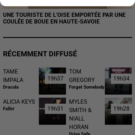
UNE TOURISTE DE L’OISE EMPORTÉE PAR UNE
COULÉE DE BOUE EN HAUTE-SAVOIE
RÉCEMMENT DIFFUSÉ
TAME
TOM
19h37
19h37
19h34
19h34
IMPALA
GREGORY
Dracula
Forget Somebody
ALICIA KEYS
MYLES
19h31
19h31
19h28
19h28
Fallin'
SMITH &
NIALL
HORAN
Drive Safe