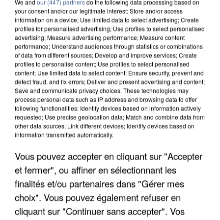
We and
our (447) partners
do the following data processing based on
your consent and/or our legitimate interest: Store and/or access
information on a device; Use limited data to select advertising; Create
profiles for personalised advertising; Use profiles to select personalised
advertising; Measure advertising performance; Measure content
performance; Understand audiences through statistics or combinations
of data from different sources; Develop and improve services; Create
profiles to personalise content; Use profiles to select personalised
content; Use limited data to select content; Ensure security, prevent and
detect fraud, and fix errors; Deliver and present advertising and content;
Save and communicate privacy choices. These technologies may
process personal data such as IP address and browsing data to offer
following functionalities: Identify devices based on information actively
requested; Use precise geolocation data; Match and combine data from
other data sources; Link different devices; Identify devices based on
information transmitted automatically.
APRÈS TOUTES CES CANICULES, LES REFUGES
Vous pouvez accepter en cliquant sur "Accepter
DE FAUNE SAUVAGE SONT...
et fermer", ou affiner en sélectionnant les
finalités et/ou partenaires dans "Gérer mes
choix". Vous pouvez également refuser en
cliquant sur "Continuer sans accepter". Vos