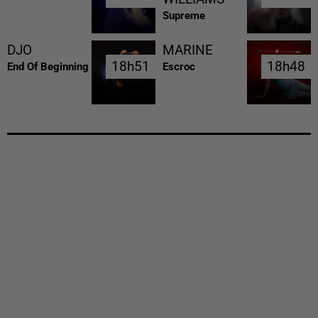
Supreme
DJO
MARINE
18h51
18h51
18h48
18h48
End Of Beginning
Escroc