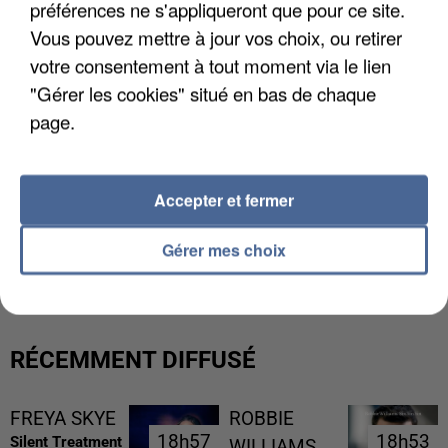
préférences ne s'appliqueront que pour ce site.
Vous pouvez mettre à jour vos choix, ou retirer
votre consentement à tout moment via le lien
"Gérer les cookies" situé en bas de chaque
page.
Accepter et fermer
L’UN DES FONDATEURS SUPPOSÉS DE LA DZ
Gérer mes choix
MAFIA INTERPELLÉ EN ALGÉRIE
RÉCEMMENT DIFFUSÉ
FREYA SKYE
ROBBIE
18h57
18h57
18h53
18h53
Silent Treatment
WILLIAMS