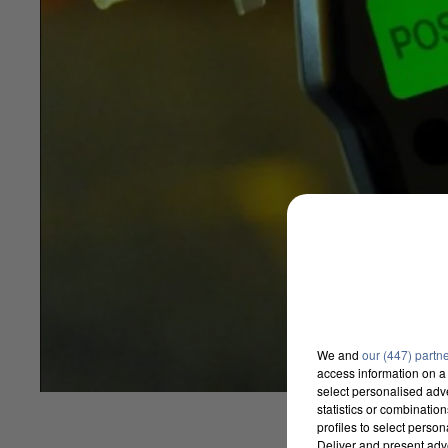
We and
our (447) partn
access information on a 
select personalised ad
statistics or combinatio
profiles to select person
Deliver and present adv