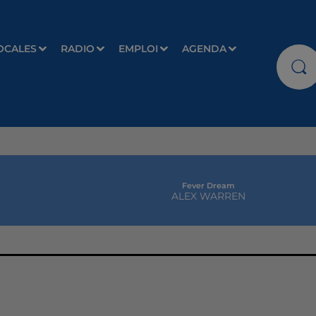
OCALES
RADIO
EMPLOI
AGENDA
Fever Dream
ALEX WARREN