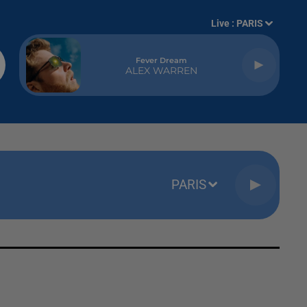
Live :
PARIS
Fever Dream
ALEX WARREN
PARIS