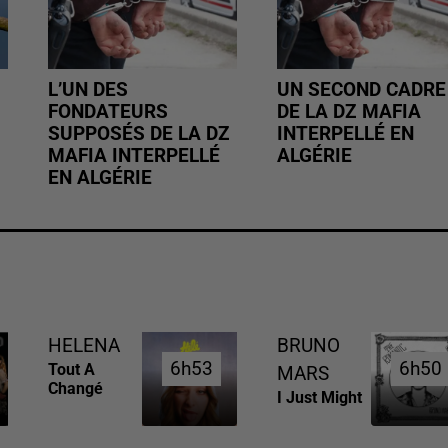
L’UN DES
UN SECOND CADRE
FONDATEURS
DE LA DZ MAFIA
SUPPOSÉS DE LA DZ
INTERPELLÉ EN
MAFIA INTERPELLÉ
ALGÉRIE
EN ALGÉRIE
HELENA
BRUNO
6h53
6h53
6h50
6h50
Tout A
MARS
Changé
I Just Might