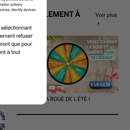
mation actively
vices; Identify devices
ACTUELLEMENT À
Voir plus
,
GAGNER
 sélectionnant
lement refuser
La
eront que pour
nt à tout
TOURNEZ LA ROUE DE L'ÉTÉ !