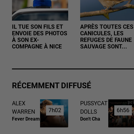
IL TUE SON FILS ET
APRÈS TOUTES CES
ENVOIE DES PHOTOS
CANICULES, LES
À SON EX-
REFUGES DE FAUNE
COMPAGNE À NICE
SAUVAGE SONT...
RÉCEMMENT DIFFUSÉ
ALEX
PUSSYCAT
7h02
7h02
6h56
6h56
WARREN
DOLLS
Fever Dream
Don't Cha