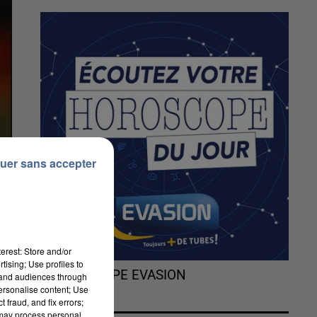
uer sans accepter
erest: Store and/or
tising; Use profiles to
L'HOROSCOPE EVASION
tand audiences through
personalise content; Use
 fraud, and fix errors;
 may process personal