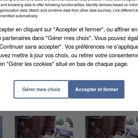
and browsing data to offer following functionalities: Identify devices based on infor
eolocation data; Match and combine data from other data sources; Link different de
 à pied mercredi soir, vers 22h20, après un accident
nsmitted automatically.
57 ans. Il s'est échappé vers le square Robert Kennedy
pter en cliquant sur "Accepter et fermer", ou affiner en
 le ramener jusqu'à son véhicule. Le quinquagénaire
/ou partenaires dans "Gérer mes choix". Vous pouvez éga
vait pratiquement deux grammes d'alcool dans le sang. 
"Continuer sans accepter". Vos préférences ne s'appliqu
 un coup au torse avant de placer ses mains autour de
uvez mettre à jour vos choix, ou retirer votre consenteme
en "Gérer les cookies" situé en bas de chaque page.
Gérer mes choix
Accepter et fermer