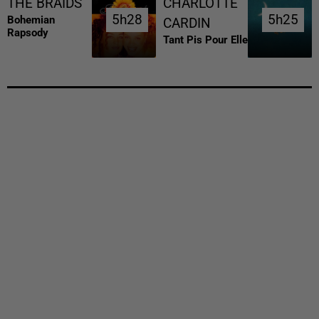
THE BRAIDS
CHARLOTTE
5h28
5h28
5h25
5h25
Bohemian
CARDIN
Rapsody
Tant Pis Pour Elle