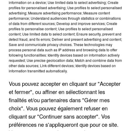
information on a device; Use limited data to select advertising; Create
profiles for personalised advertising; Use profiles to select personalised
advertising; Measure advertising performance; Measure content
performance; Understand audiences through statistics or combinations
of data from different sources; Develop and improve services; Create
profiles to personalise content; Use profiles to select personalised
content; Use limited data to select content; Ensure security, prevent and
detect fraud, and fix errors; Deliver and present advertising and content;
Save and communicate privacy choices. These technologies may
process personal data such as IP address and browsing data to offer
following functionalities: Identify devices based on information actively
requested; Use precise geolocation data; Match and combine data from
other data sources; Link different devices; Identify devices based on
APRÈS TOUTES CES CANICULES, LES REFUGES
information transmitted automatically.
DE FAUNE SAUVAGE SONT...
Vous pouvez accepter en cliquant sur "Accepter
et fermer", ou affiner en sélectionnant les
finalités et/ou partenaires dans "Gérer mes
choix". Vous pouvez également refuser en
cliquant sur "Continuer sans accepter". Vos
préférences ne s'appliqueront que pour ce site.