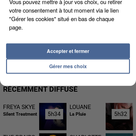
Vous pouvez mettre à jour vos choix, ou retirer
votre consentement à tout moment via le lien
"Gérer les cookies" situé en bas de chaque
page.
L’UN DES FONDATEURS SUPPOSÉS DE LA DZ
Accepter et fermer
MAFIA INTERPELLÉ EN ALGÉRIE
Gérer mes choix
RÉCEMMENT DIFFUSÉ
FREYA SKYE
LOUANE
5h34
5h34
5h32
5h32
Silent Treatment
La Pluie