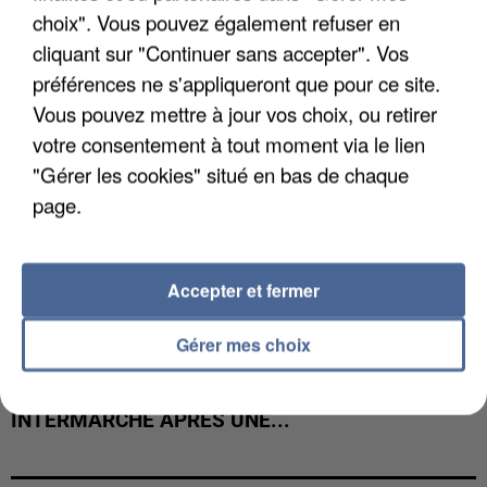
COULÉE DE BOUE EN HAUTE-SAVOIE
choix". Vous pouvez également refuser en
cliquant sur "Continuer sans accepter". Vos
préférences ne s'appliqueront que pour ce site.
Vous pouvez mettre à jour vos choix, ou retirer
votre consentement à tout moment via le lien
"Gérer les cookies" situé en bas de chaque
page.
Accepter et fermer
Gérer mes choix
LES DONNÉES DE 300 000 CLIENTS DÉROBÉES À
INTERMARCHÉ APRÈS UNE...