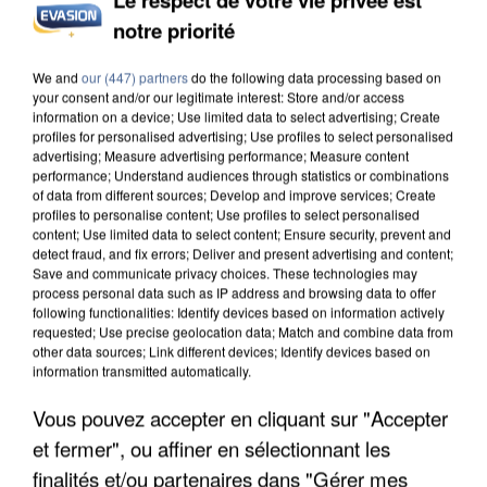
notre priorité
UN SECOND CADRE DE LA DZ MAFIA
INTERPELLÉ EN ALGÉRIE
We and
our (447) partners
do the following data processing based on
your consent and/or our legitimate interest: Store and/or access
information on a device; Use limited data to select advertising; Create
profiles for personalised advertising; Use profiles to select personalised
advertising; Measure advertising performance; Measure content
performance; Understand audiences through statistics or combinations
of data from different sources; Develop and improve services; Create
profiles to personalise content; Use profiles to select personalised
content; Use limited data to select content; Ensure security, prevent and
detect fraud, and fix errors; Deliver and present advertising and content;
Save and communicate privacy choices. These technologies may
process personal data such as IP address and browsing data to offer
following functionalities: Identify devices based on information actively
requested; Use precise geolocation data; Match and combine data from
other data sources; Link different devices; Identify devices based on
information transmitted automatically.
Vous pouvez accepter en cliquant sur "Accepter
et fermer", ou affiner en sélectionnant les
UNE TOURISTE DE L’OISE EMPORTÉE PAR UNE
finalités et/ou partenaires dans "Gérer mes