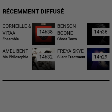
RÉCEMMENT DIFFUSÉ
CORNEILLE &
BENSON
14h38
14h38
14h36
14h36
VITAA
BOONE
Ensemble
Ghost Town
AMEL BENT
FREYA SKYE
14h32
14h32
14h29
14h29
Ma Philosophie
Silent Treatment