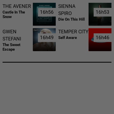
THE AVENER
SIENNA
16h56
16h56
16h53
16h53
Castle In The
SPIRO
Snow
Die On This Hill
GWEN
TEMPER CITY
16h49
16h49
16h46
16h46
Self Aware
STEFANI
The Sweet
Escape