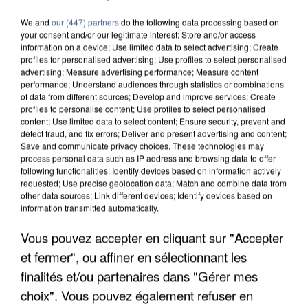
We and
our (447) partners
do the following data processing based on
your consent and/or our legitimate interest: Store and/or access
information on a device; Use limited data to select advertising; Create
profiles for personalised advertising; Use profiles to select personalised
advertising; Measure advertising performance; Measure content
performance; Understand audiences through statistics or combinations
of data from different sources; Develop and improve services; Create
profiles to personalise content; Use profiles to select personalised
content; Use limited data to select content; Ensure security, prevent and
detect fraud, and fix errors; Deliver and present advertising and content;
Save and communicate privacy choices. These technologies may
process personal data such as IP address and browsing data to offer
following functionalities: Identify devices based on information actively
requested; Use precise geolocation data; Match and combine data from
other data sources; Link different devices; Identify devices based on
information transmitted automatically.
Vous pouvez accepter en cliquant sur "Accepter
UN SECOND CADRE DE LA DZ MAFIA
INTERPELLÉ EN ALGÉRIE
et fermer", ou affiner en sélectionnant les
finalités et/ou partenaires dans "Gérer mes
choix". Vous pouvez également refuser en