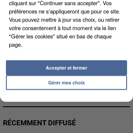
cliquant sur "Continuer sans accepter". Vos
préférences ne s'appliqueront que pour ce site.
Vous pouvez mettre à jour vos choix, ou retirer
votre consentement à tout moment via le lien
"Gérer les cookies" situé en bas de chaque
page.
Accepter et fermer
Gérer mes choix
UNE TOURISTE DE L’OISE EMPORTÉE PAR UNE
COULÉE DE BOUE EN HAUTE-SAVOIE
RÉCEMMENT DIFFUSÉ