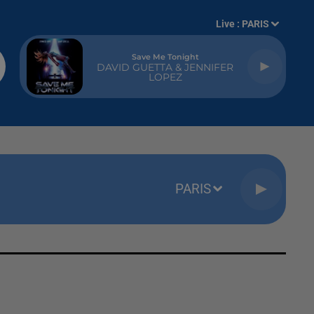
Live :
PARIS
Save Me Tonight
DAVID GUETTA & JENNIFER
LOPEZ
PARIS