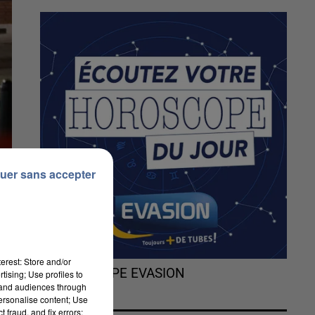
uer sans accepter
erest: Store and/or
L'HOROSCOPE EVASION
tising; Use profiles to
tand audiences through
personalise content; Use
té
 fraud, and fix errors;