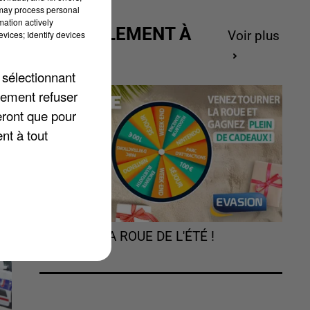
 may process personal
mation actively
ACTUELLEMENT À
de
vices; Identify devices
Voir plus
GAGNER
 à
 sélectionnant
lement refuser
eront que pour
nt à tout
TOURNEZ LA ROUE DE L'ÉTÉ !