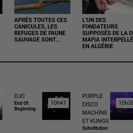
APRÈS TOUTES CES
L’UN DES
CANICULES, LES
FONDATEURS
REFUGES DE FAUNE
SUPPOSÉS DE LA D
SAUVAGE SONT...
MAFIA INTERPELL
EN ALGÉRIE
DJO
PURPLE
10h41
10h41
10h3
10h3
End Of
DISCO
Beginning
MACHINE
ET KUNGS
Substitution