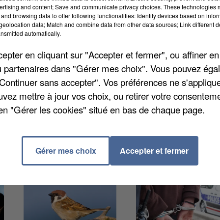
ertising and content; Save and communicate privacy choices. These technologies
e 46 ans, leur a présenté sa Carte Vitale en guise de
and browsing data to offer following functionalities: Identify devices based on infor
nsporter plusieurs dizaines de bouteilles de whisky et 
eolocation data; Match and combine data from other data sources; Link different de
nsmitted automatically.
uros et qu’il affirme avoir achetée au Luxembourg.
e produire la moindre facture. Il a été placé en garde
pter en cliquant sur "Accepter et fermer", ou affiner en
/ou partenaires dans "Gérer mes choix". Vous pouvez éga
"Continuer sans accepter". Vos préférences ne s'appliqu
uvez mettre à jour vos choix, ou retirer votre consenteme
en "Gérer les cookies" situé en bas de chaque page.
Gérer mes choix
Accepter et fermer