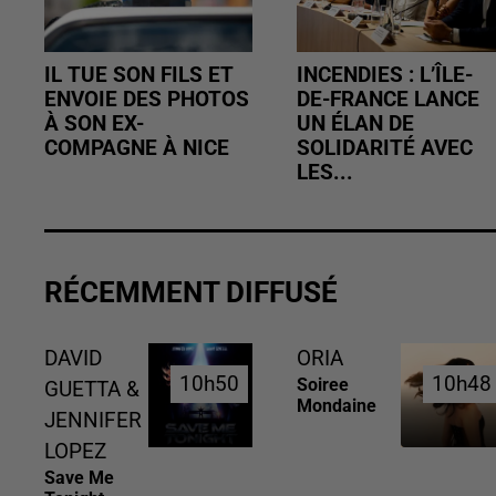
IL TUE SON FILS ET
INCENDIES : L’ÎLE-
ENVOIE DES PHOTOS
DE-FRANCE LANCE
À SON EX-
UN ÉLAN DE
COMPAGNE À NICE
SOLIDARITÉ AVEC
LES...
RÉCEMMENT DIFFUSÉ
DAVID
ORIA
10h50
10h50
10h48
10h48
Soiree
GUETTA &
Mondaine
JENNIFER
LOPEZ
Save Me