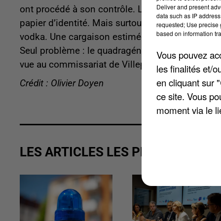
Deliver and present adv
ont procédé à son contrôle. Le conducteur, âgé d
data such as IP address 
papier d’identité. Mais surtout, il a reconnu tra
requested; Use precise g
based on information tra
vodka. Une cargaison estimée à environ 10.000 e
Seul problème : le quadragénaire est incapable d
Vous pouvez acce
vue au commissariat de Villeparisis.
les finalités et
en cliquant sur 
Crédit : Olivier Doyen
ce site. Vous po
moment via le li
LES ARTICLES LES PLUS VUS