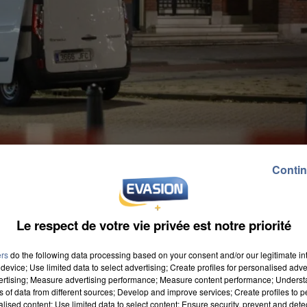
Contin
Le respect de votre vie privée est notre priorité
ers
do the following data processing based on your consent and/or our legitimate int
device; Use limited data to select advertising; Create profiles for personalised adver
vertising; Measure advertising performance; Measure content performance; Unders
 sur la RN3, à hauteur de Claye-Souilly, en direction de
ns of data from different sources; Develop and improve services; Create profiles to 
mionnette. Les policiers de la brigade anticriminali
alised content; Use limited data to select content; Ensure security, prevent and detect