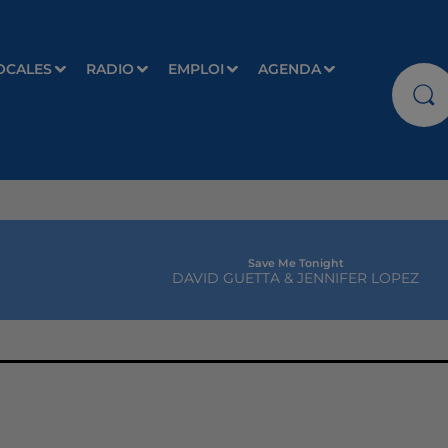
OCALES
RADIO
EMPLOI
AGENDA
Save Me Tonight
DAVID GUETTA & JENNIFER LOPEZ