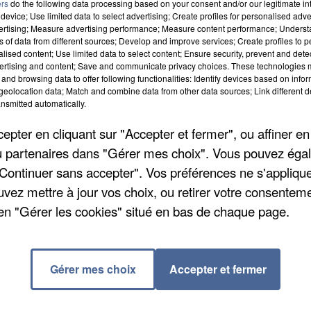
ers
do the following data processing based on your consent and/or our legitimate int
device; Use limited data to select advertising; Create profiles for personalised adver
vertising; Measure advertising performance; Measure content performance; Unders
ns of data from different sources; Develop and improve services; Create profiles to 
alised content; Use limited data to select content; Ensure security, prevent and detect
ertising and content; Save and communicate privacy choices. These technologies
and browsing data to offer following functionalities: Identify devices based on infor
eolocation data; Match and combine data from other data sources; Link different de
nsmitted automatically.
urrait bien souffler sur le musée de la vie agricole et
ute en couleurs pour le musée avec la 2ème édition d
pter en cliquant sur "Accepter et fermer", ou affiner en
atives Régionales de l'Environnement, le 28 septembr
/ou partenaires dans "Gérer mes choix". Vous pouvez éga
: goûter pour tous de 16h à 17h, ateliers de recyclag
"Continuer sans accepter". Vos préférences ne s'appliqu
i possible de découvrir sur place le fonctionnement de
uvez mettre à jour vos choix, ou retirer votre consenteme
consommer avec modération bien sûr. Plus d'infos sur
en "Gérer les cookies" situé en bas de chaque page.
s adultes, 3 euros pour les enfants et gratuit pour le
Gérer mes choix
Accepter et fermer