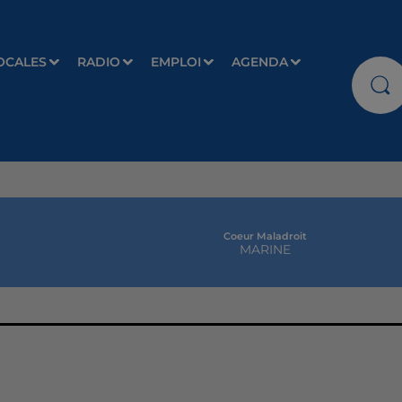
OCALES
RADIO
EMPLOI
AGENDA
Coeur Maladroit
MARINE