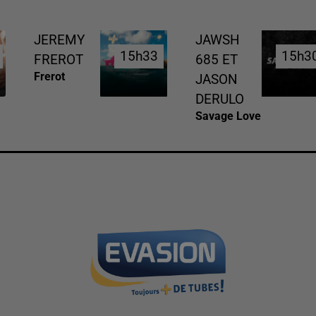
JEREMY
JAWSH
15h33
15h33
15h3
15h3
FREROT
685 ET
Frerot
JASON
DERULO
Savage Love