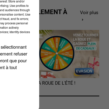
erest: Store and/or
tising; Use profiles to
tand audiences through
ACTUELLEMENT À
Voir plus
personalise content; Use
GAGNER
 fraud, and fix errors;
 may process personal
mation actively
vices; Identify devices
es
 sélectionnant
e
lement refuser
e
eront que pour
nt à tout
s
TOURNEZ LA ROUE DE L'ÉTÉ !