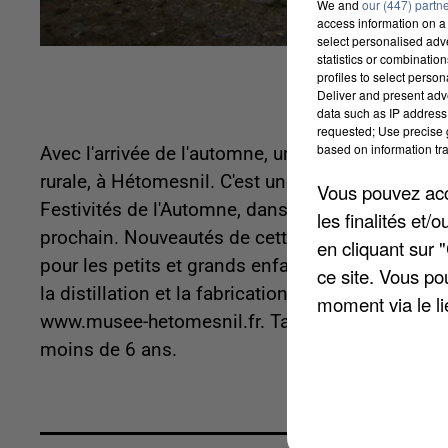
We and
our (447) partn
access information on a 
select personalised ad
statistics or combinatio
profiles to select person
Deliver and present adv
data such as IP address 
requested; Use precise g
based on information tra
Avec l'arrivée de l'automne, un vent d'activités po
rurale, à Hétomesnil. C'est u
ne fin de saison ha
Vous pouvez acce
Festivités de l'Automne, dans le cadre des Initi
les finalités et
prochain. Nouveautés de cette deuxième édition 
en cliquant sur 
pour les petits et grands enfants... Il sera auss
ce site. Vous po
la distillation et la fabrication de la bière, à 
moment via le li
www.musee-hetomesnil.fr. Tarifs : 6 euros pour le
moins de 6 ans.