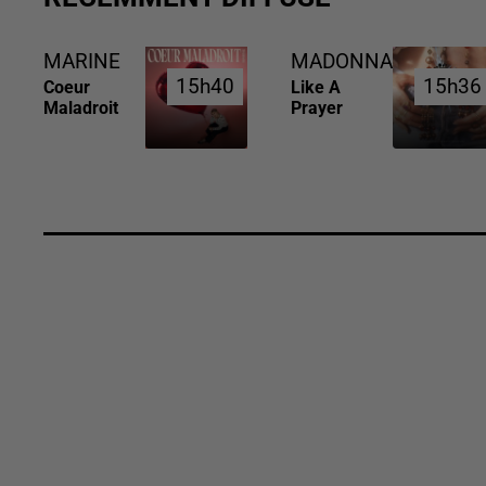
MARINE
MADONNA
15h40
15h40
15h36
15h36
Coeur
Like A
Maladroit
Prayer