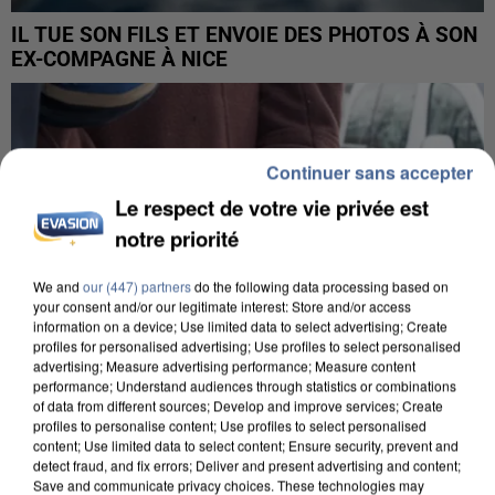
IL TUE SON FILS ET ENVOIE DES PHOTOS À SON
EX-COMPAGNE À NICE
Continuer sans accepter
Le respect de votre vie privée est
notre priorité
We and
our (447) partners
do the following data processing based on
your consent and/or our legitimate interest: Store and/or access
information on a device; Use limited data to select advertising; Create
profiles for personalised advertising; Use profiles to select personalised
advertising; Measure advertising performance; Measure content
performance; Understand audiences through statistics or combinations
of data from different sources; Develop and improve services; Create
profiles to personalise content; Use profiles to select personalised
content; Use limited data to select content; Ensure security, prevent and
L’UN DES FONDATEURS SUPPOSÉS DE LA DZ
detect fraud, and fix errors; Deliver and present advertising and content;
MAFIA INTERPELLÉ EN ALGÉRIE
Save and communicate privacy choices. These technologies may