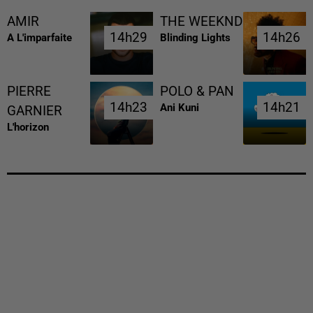
AMIR
THE WEEKND
14h29
14h29
14h26
14h26
A L'imparfaite
Blinding Lights
PIERRE
POLO & PAN
14h23
14h23
14h21
14h21
Ani Kuni
GARNIER
L'horizon