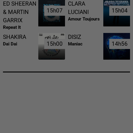
ED SHEERAN
CLARA
15h07
15h07
15h04
15h04
& MARTIN
LUCIANI
Amour Toujours
GARRIX
Repeat It
SHAKIRA
DISIZ
15h00
15h00
14h56
14h56
Dai Dai
Maniac