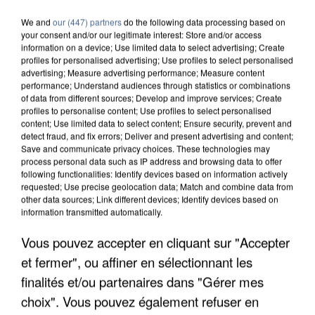
We and
our (447) partners
do the following data processing based on
your consent and/or our legitimate interest: Store and/or access
information on a device; Use limited data to select advertising; Create
profiles for personalised advertising; Use profiles to select personalised
advertising; Measure advertising performance; Measure content
performance; Understand audiences through statistics or combinations
of data from different sources; Develop and improve services; Create
profiles to personalise content; Use profiles to select personalised
content; Use limited data to select content; Ensure security, prevent and
detect fraud, and fix errors; Deliver and present advertising and content;
Save and communicate privacy choices. These technologies may
process personal data such as IP address and browsing data to offer
following functionalities: Identify devices based on information actively
requested; Use precise geolocation data; Match and combine data from
other data sources; Link different devices; Identify devices based on
information transmitted automatically.
UN SECOND CADRE DE LA DZ MAFIA
Vous pouvez accepter en cliquant sur "Accepter
INTERPELLÉ EN ALGÉRIE
et fermer", ou affiner en sélectionnant les
finalités et/ou partenaires dans "Gérer mes
choix". Vous pouvez également refuser en