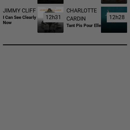
JIMMY CLIFF
CHARLOTTE
12h31
12h31
12h28
12h28
I Can See Clearly
CARDIN
Now
Tant Pis Pour Elle