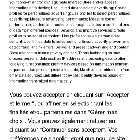
your consent and/or our legitimate interest: Store and/or access
information on a device; Use limited data to select advertising; Create
profiles for personalised advertising; Use profiles to select personalised
advertising; Measure advertising performance; Measure content
performance; Understand audiences through statistics or combinations
of data from different sources; Develop and improve services; Create
profiles to personalise content; Use profiles to select personalised
content; Use limited data to select content; Ensure security, prevent and
detect fraud, and fix errors; Deliver and present advertising and content;
Save and communicate privacy choices. These technologies may
process personal data such as IP address and browsing data to offer
following functionalities: Identify devices based on information actively
requested; Use precise geolocation data; Match and combine data from
other data sources; Link different devices; Identify devices based on
information transmitted automatically.
APRÈS TOUTES CES CANICULES, LES REFUGES
DE FAUNE SAUVAGE SONT...
Vous pouvez accepter en cliquant sur "Accepter
et fermer", ou affiner en sélectionnant les
finalités et/ou partenaires dans "Gérer mes
choix". Vous pouvez également refuser en
cliquant sur "Continuer sans accepter". Vos
préférences ne s'appliqueront que pour ce site.