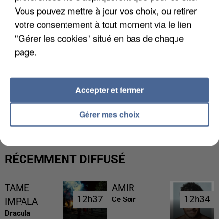
Vous pouvez mettre à jour vos choix, ou retirer
votre consentement à tout moment via le lien
"Gérer les cookies" situé en bas de chaque
page.
Accepter et fermer
L’UN DES FONDATEURS SUPPOSÉS DE LA DZ
MAFIA INTERPELLÉ EN ALGÉRIE
Gérer mes choix
RÉCEMMENT DIFFUSÉ
TAME
AMIR
12h37
12h37
12h34
12h34
Ce Soir
IMPALA
Dracula