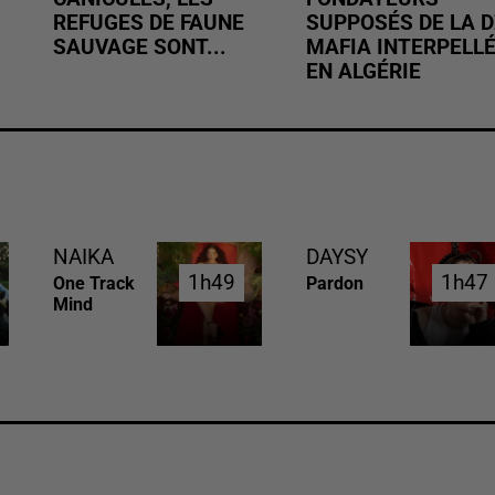
REFUGES DE FAUNE
SUPPOSÉS DE LA D
SAUVAGE SONT...
MAFIA INTERPELL
EN ALGÉRIE
NAIKA
DAYSY
1h49
1h49
1h47
1h47
One Track
Pardon
Mind