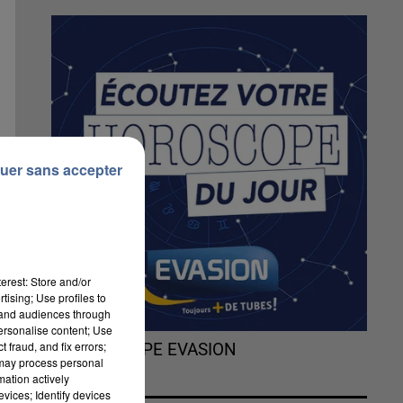
uer sans accepter
erest: Store and/or
tising; Use profiles to
tand audiences through
personalise content; Use
 fraud, and fix errors;
L'HOROSCOPE EVASION
 may process personal
mation actively
vices; Identify devices