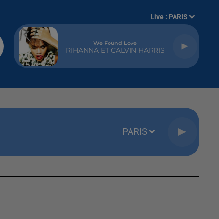
Live :
PARIS
We Found Love
RIHANNA ET CALVIN HARRIS
PARIS