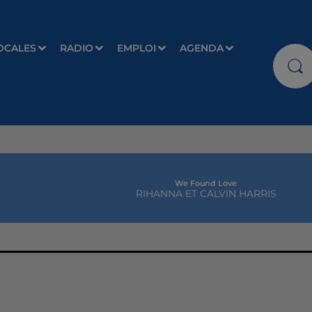
OCALES
RADIO
EMPLOI
AGENDA
We Found Love
RIHANNA ET CALVIN HARRIS