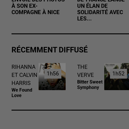
À SON EX-
UN ÉLAN DE
COMPAGNE À NICE
SOLIDARITÉ AVEC
LES...
RÉCEMMENT DIFFUSÉ
RIHANNA
THE
1h56
1h56
1h52
1h52
ET CALVIN
VERVE
Bitter Sweet
HARRIS
Symphony
We Found
Love