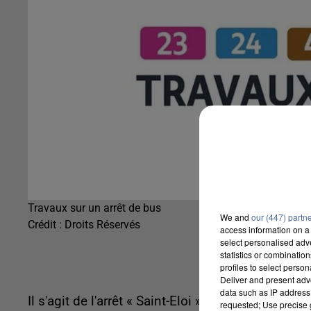
Travaux sur un arrêt de bus
We and
our (447) partn
Crédit :
Droits Réservés
access information on a 
select personalised ad
statistics or combinatio
profiles to select person
Deliver and present adv
data such as IP address 
Il s'agit de l'arrêt « Saint-Eloi », qui se déroule
requested; Use precise g