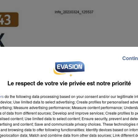
Contin
Le respect de votre vie privée est notre priorité
ers
do the following data processing based on your consent and/or our legitimate int
device; Use limited data to select advertising; Create profiles for personalised adver
vertising; Measure advertising performance; Measure content performance; Unders
ns of data from different sources; Develop and improve services; Create profiles to 
alised content; Use limited data to select content; Ensure security, prevent and detect
ertising and content; Save and communicate privacy choices. These technologies
and browsing data to offer following functionalities: Identify devices based on infor
 actuellement jusqu'au vendredi 14 avril 2023 inclus. Ce
eolocation data; Match and combine data from other data sources; Link different de