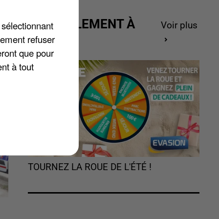
rd
ACTUELLEMENT À
 sélectionnant
Voir plus
GAGNER
lement refuser
eront que pour
nt à tout
TOURNEZ LA ROUE DE L'ÉTÉ !