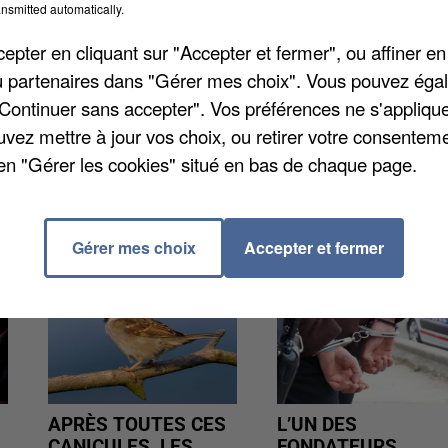
nsmitted automatically.
, en direction de la gare de Marne-la-Vallée Chessy No
e Montry. Il s'agit là d'un arrêt provisoire. Vous
pter en cliquant sur "Accepter et fermer", ou affiner en
 60 07 94 70.
/ou partenaires dans "Gérer mes choix". Vous pouvez éga
"Continuer sans accepter". Vos préférences ne s'appliqu
uvez mettre à jour vos choix, ou retirer votre consenteme
en "Gérer les cookies" situé en bas de chaque page.
Gérer mes choix
Accepter et fermer
APRÈS TOUTES CES
L’UN DES
CANICULES, LES
FONDATEURS