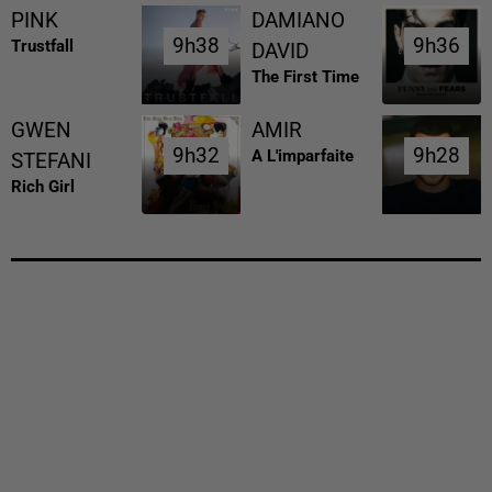
PINK
DAMIANO
9h38
9h38
9h36
9h36
Trustfall
DAVID
The First Time
GWEN
AMIR
9h32
9h32
9h28
9h28
A L'imparfaite
STEFANI
Rich Girl