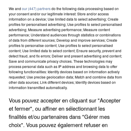
We and
our (447) partners
do the following data processing based on
your consent and/or our legitimate interest: Store and/or access
information on a device; Use limited data to select advertising; Create
profiles for personalised advertising; Use profiles to select personalised
advertising; Measure advertising performance; Measure content
performance; Understand audiences through statistics or combinations
of data from different sources; Develop and improve services; Create
profiles to personalise content; Use profiles to select personalised
content; Use limited data to select content; Ensure security, prevent and
detect fraud, and fix errors; Deliver and present advertising and content;
Save and communicate privacy choices. These technologies may
process personal data such as IP address and browsing data to offer
following functionalities: Identify devices based on information actively
requested; Use precise geolocation data; Match and combine data from
other data sources; Link different devices; Identify devices based on
information transmitted automatically.
Vous pouvez accepter en cliquant sur "Accepter
L’UN DES FONDATEURS SUPPOSÉS DE LA DZ
MAFIA INTERPELLÉ EN ALGÉRIE
et fermer", ou affiner en sélectionnant les
finalités et/ou partenaires dans "Gérer mes
choix". Vous pouvez également refuser en