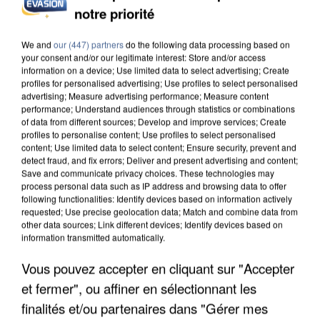
notre priorité
L’UN DES FONDATEURS SUPPOSÉS DE LA DZ
MAFIA INTERPELLÉ EN ALGÉRIE
We and
our (447) partners
do the following data processing based on
your consent and/or our legitimate interest: Store and/or access
information on a device; Use limited data to select advertising; Create
profiles for personalised advertising; Use profiles to select personalised
advertising; Measure advertising performance; Measure content
performance; Understand audiences through statistics or combinations
of data from different sources; Develop and improve services; Create
profiles to personalise content; Use profiles to select personalised
content; Use limited data to select content; Ensure security, prevent and
detect fraud, and fix errors; Deliver and present advertising and content;
Save and communicate privacy choices. These technologies may
process personal data such as IP address and browsing data to offer
following functionalities: Identify devices based on information actively
requested; Use precise geolocation data; Match and combine data from
other data sources; Link different devices; Identify devices based on
information transmitted automatically.
Vous pouvez accepter en cliquant sur "Accepter
et fermer", ou affiner en sélectionnant les
UN SECOND CADRE DE LA DZ MAFIA
finalités et/ou partenaires dans "Gérer mes
INTERPELLÉ EN ALGÉRIE