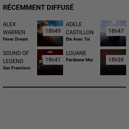
RÉCEMMENT DIFFUSÉ
ALEX
ADELE
18h49
18h49
18h47
18h47
WARREN
CASTILLON
Fever Dream
Ete Avec Toi
SOUND OF
LOUANE
18h41
18h41
18h38
18h38
Pardonne Moi
LEGEND
San Francisco