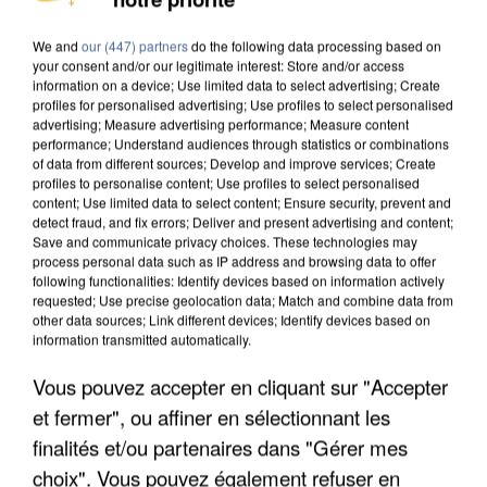
INTERPELLÉ EN ALGÉRIE
We and
our (447) partners
do the following data processing based on
your consent and/or our legitimate interest: Store and/or access
information on a device; Use limited data to select advertising; Create
profiles for personalised advertising; Use profiles to select personalised
advertising; Measure advertising performance; Measure content
performance; Understand audiences through statistics or combinations
of data from different sources; Develop and improve services; Create
profiles to personalise content; Use profiles to select personalised
content; Use limited data to select content; Ensure security, prevent and
detect fraud, and fix errors; Deliver and present advertising and content;
Save and communicate privacy choices. These technologies may
process personal data such as IP address and browsing data to offer
following functionalities: Identify devices based on information actively
requested; Use precise geolocation data; Match and combine data from
other data sources; Link different devices; Identify devices based on
information transmitted automatically.
Vous pouvez accepter en cliquant sur "Accepter
UNE TOURISTE DE L’OISE EMPORTÉE PAR UNE
et fermer", ou affiner en sélectionnant les
COULÉE DE BOUE EN HAUTE-SAVOIE
finalités et/ou partenaires dans "Gérer mes
choix". Vous pouvez également refuser en