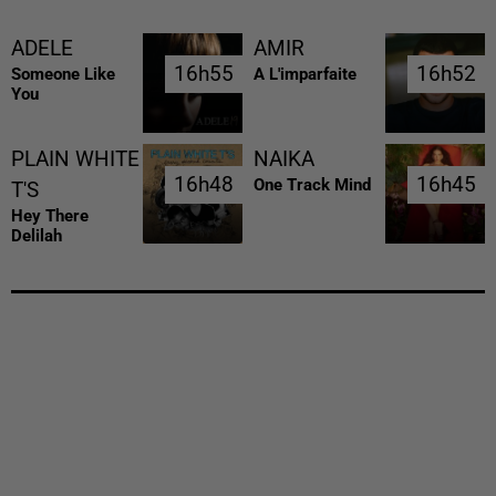
ADELE
AMIR
16h55
16h55
16h52
16h52
Someone Like
A L'imparfaite
You
PLAIN WHITE
NAIKA
16h48
16h48
16h45
16h45
One Track Mind
T'S
Hey There
Delilah