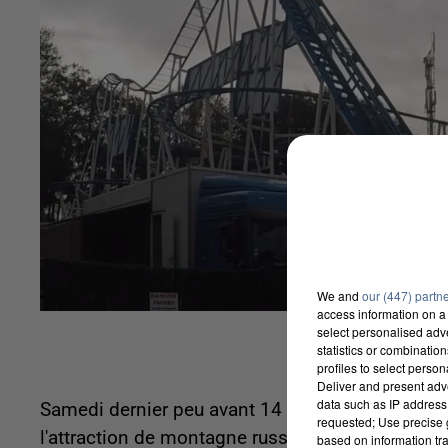
We and
our (447) partn
access information on a 
select personalised ad
statistics or combinatio
profiles to select person
Deliver and present adv
data such as IP address 
Samedi dernier peu avant 14 heures, une jeune f
requested; Use precise g
l'attraction de montagne russes appelée « Formu
based on information tra