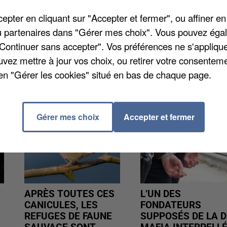
er des éléments en rapport avec l'enquête en cours.
pter en cliquant sur "Accepter et fermer", ou affiner en
sont invités à contacter la gendarmerie au 03 44 47 5
/ou partenaires dans "Gérer mes choix". Vous pouvez éga
"Continuer sans accepter". Vos préférences ne s'appliqu
uvez mettre à jour vos choix, ou retirer votre consenteme
en "Gérer les cookies" situé en bas de chaque page.
Gérer mes choix
Accepter et fermer
APRÈS TOUTES CES
L’UN DES
CANICULES, LES
FONDATEURS
REFUGES DE FAUNE
SUPPOSÉS DE LA D