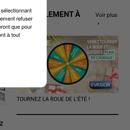
 sélectionnant
ACTUELLEMENT À
9
Voir plus
lement refuser
GAGNER
eront que pour
nt à tout
TOURNEZ LA ROUE DE L'ÉTÉ !
Z