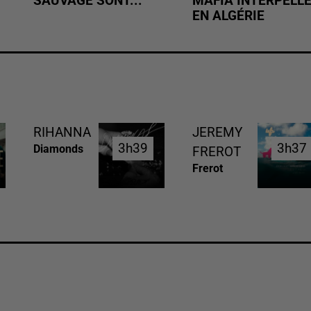
SAUVAGE SONT...
MAFIA INTERPELL
EN ALGÉRIE
RIHANNA
JEREMY
3h39
3h39
3h37
3h37
Diamonds
FREROT
Frerot