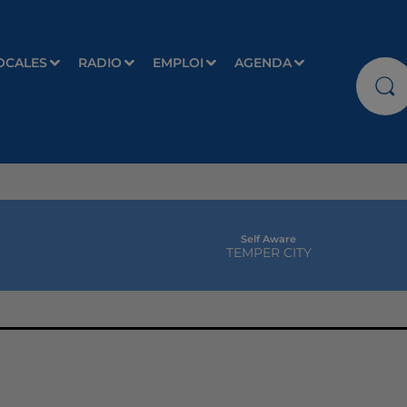
OCALES
RADIO
EMPLOI
AGENDA
Self Aware
TEMPER CITY