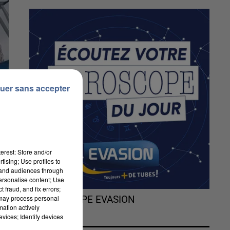
uer sans accepter
erest: Store and/or
tising; Use profiles to
tand audiences through
personalise content; Use
 fraud, and fix errors;
 may process personal
L'HOROSCOPE EVASION
mation actively
vices; Identify devices