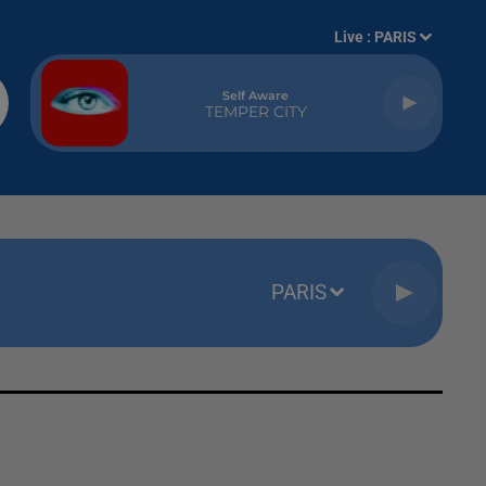
Live :
PARIS
Self Aware
TEMPER CITY
PARIS