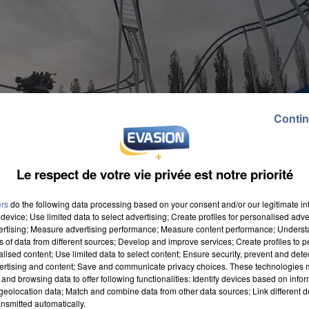
Contin
Le respect de votre vie privée est notre priorité
ers
do the following data processing based on your consent and/or our legitimate int
device; Use limited data to select advertising; Create profiles for personalised adver
vertising; Measure advertising performance; Measure content performance; Unders
ns of data from different sources; Develop and improve services; Create profiles to 
alised content; Use limited data to select content; Ensure security, prevent and detect
ertising and content; Save and communicate privacy choices. These technologies
and browsing data to offer following functionalities: Identify devices based on infor
emme a perdu la vie après avoir pris place dans
eolocation data; Match and combine data from other data sources; Link different de
le 1 ». Les gendarmes de la brigade d'Auneuil
nsmitted automatically.