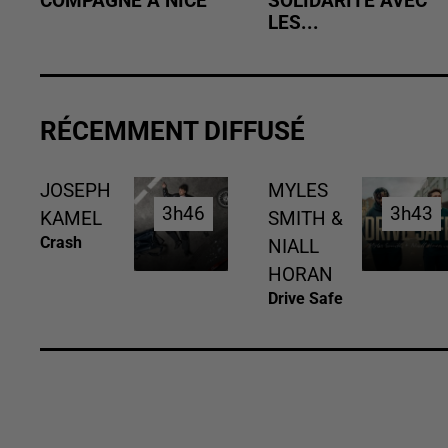
COMPAGNE À NICE
SOLIDARITÉ AVEC
LES...
RÉCEMMENT DIFFUSÉ
JOSEPH
MYLES
3h46
3h46
3h43
3h43
KAMEL
SMITH &
Crash
NIALL
HORAN
Drive Safe