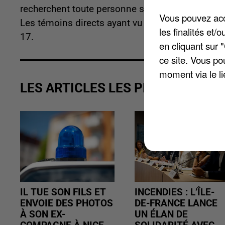
recherchent toute personne susceptible d'apport
Vous pouvez acce
Les témoins directs ayant vu ou filmé la scène 
les finalités et
17.
en cliquant sur 
ce site. Vous po
moment via le li
LES ARTICLES LES PLUS VUS
IL TUE SON FILS ET
INCENDIES : L’ÎLE-
ENVOIE DES PHOTOS
DE-FRANCE LANCE
À SON EX-
UN ÉLAN DE