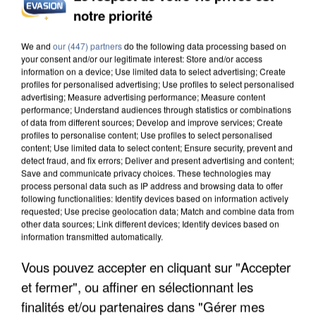
notre priorité
INCENDIES : L’ÎLE-DE-FRANCE LANCE UN ÉLAN
DE SOLIDARITÉ AVEC LES...
We and
our (447) partners
do the following data processing based on
your consent and/or our legitimate interest: Store and/or access
information on a device; Use limited data to select advertising; Create
profiles for personalised advertising; Use profiles to select personalised
advertising; Measure advertising performance; Measure content
performance; Understand audiences through statistics or combinations
of data from different sources; Develop and improve services; Create
profiles to personalise content; Use profiles to select personalised
content; Use limited data to select content; Ensure security, prevent and
detect fraud, and fix errors; Deliver and present advertising and content;
Save and communicate privacy choices. These technologies may
process personal data such as IP address and browsing data to offer
following functionalities: Identify devices based on information actively
requested; Use precise geolocation data; Match and combine data from
other data sources; Link different devices; Identify devices based on
information transmitted automatically.
Vous pouvez accepter en cliquant sur "Accepter
et fermer", ou affiner en sélectionnant les
APRÈS TOUTES CES CANICULES, LES REFUGES
finalités et/ou partenaires dans "Gérer mes
DE FAUNE SAUVAGE SONT...