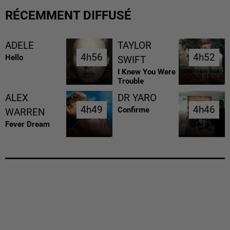
RÉCEMMENT DIFFUSÉ
ADELE
TAYLOR
4h56
4h56
4h52
4h52
Hello
SWIFT
I Knew You Were
Trouble
ALEX
DR YARO
4h49
4h49
4h46
4h46
Confirme
WARREN
Fever Dream