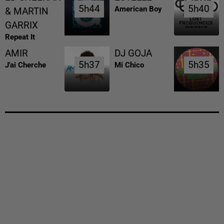
5h44
5h44
5h40
5h40
American Boy
& MARTIN
GARRIX
Repeat It
AMIR
DJ GOJA
5h37
5h37
5h35
5h35
J'ai Cherche
Mi Chico