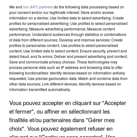
We and
our (447) partners
do the following data processing based on
your consent and/or our legitimate interest: Store and/or access
information on a device; Use limited data to select advertising; Create
profiles for personalised advertising; Use profiles to select personalised
advertising; Measure advertising performance; Measure content
performance; Understand audiences through statistics or combinations
of data from different sources; Develop and improve services; Create
profiles to personalise content; Use profiles to select personalised
content; Use limited data to select content; Ensure security, prevent and
detect fraud, and fix errors; Deliver and present advertising and content;
Save and communicate privacy choices. These technologies may
process personal data such as IP address and browsing data to offer
following functionalities: Identify devices based on information actively
requested; Use precise geolocation data; Match and combine data from
other data sources; Link different devices; Identify devices based on
information transmitted automatically.
UN SECOND CADRE DE LA DZ MAFIA
Vous pouvez accepter en cliquant sur "Accepter
INTERPELLÉ EN ALGÉRIE
et fermer", ou affiner en sélectionnant les
finalités et/ou partenaires dans "Gérer mes
choix". Vous pouvez également refuser en
cliquant sur "Continuer sans accepter". Vos