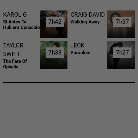
KAROL G
CRAIG DAVID
7h42
7h42
7h37
7h37
Si Antes Te
Walking Away
Hubiera Conocido
TAYLOR
JECK
7h33
7h33
7h27
7h27
Parapluie
SWIFT
The Fate Of
Ophelia