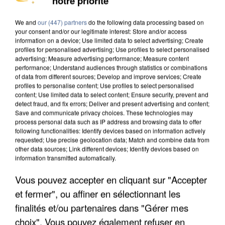
notre priorité
DE SOLIDARITÉ AVEC LES...
We and
our (447) partners
do the following data processing based on
your consent and/or our legitimate interest: Store and/or access
information on a device; Use limited data to select advertising; Create
profiles for personalised advertising; Use profiles to select personalised
advertising; Measure advertising performance; Measure content
performance; Understand audiences through statistics or combinations
of data from different sources; Develop and improve services; Create
profiles to personalise content; Use profiles to select personalised
content; Use limited data to select content; Ensure security, prevent and
detect fraud, and fix errors; Deliver and present advertising and content;
Save and communicate privacy choices. These technologies may
process personal data such as IP address and browsing data to offer
following functionalities: Identify devices based on information actively
requested; Use precise geolocation data; Match and combine data from
other data sources; Link different devices; Identify devices based on
information transmitted automatically.
Vous pouvez accepter en cliquant sur "Accepter
APRÈS TOUTES CES CANICULES, LES REFUGES
et fermer", ou affiner en sélectionnant les
DE FAUNE SAUVAGE SONT...
finalités et/ou partenaires dans "Gérer mes
choix". Vous pouvez également refuser en