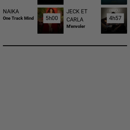
NAIKA
JECK ET
5h00
5h00
4h57
4h57
One Track Mind
CARLA
M'envoler