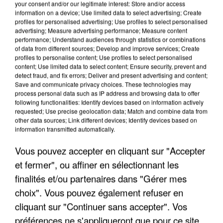
your consent and/or our legitimate interest: Store and/or access
information on a device; Use limited data to select advertising; Create
profiles for personalised advertising; Use profiles to select personalised
advertising; Measure advertising performance; Measure content
performance; Understand audiences through statistics or combinations
of data from different sources; Develop and improve services; Create
profiles to personalise content; Use profiles to select personalised
content; Use limited data to select content; Ensure security, prevent and
detect fraud, and fix errors; Deliver and present advertising and content;
Save and communicate privacy choices. These technologies may
process personal data such as IP address and browsing data to offer
following functionalities: Identify devices based on information actively
requested; Use precise geolocation data; Match and combine data from
other data sources; Link different devices; Identify devices based on
information transmitted automatically.
UN SECOND CADRE DE LA DZ MAFIA
INTERPELLÉ EN ALGÉRIE
Vous pouvez accepter en cliquant sur "Accepter
et fermer", ou affiner en sélectionnant les
finalités et/ou partenaires dans "Gérer mes
choix". Vous pouvez également refuser en
cliquant sur "Continuer sans accepter". Vos
préférences ne s'appliqueront que pour ce site.