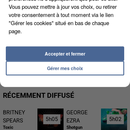
Vous pouvez mettre à jour vos choix, ou retirer
votre consentement à tout moment via le lien
"Gérer les cookies" situé en bas de chaque
page.
Accepter et fermer
UNE TOURISTE DE L’OISE EMPORTÉE PAR UNE
COULÉE DE BOUE EN HAUTE-SAVOIE
Gérer mes choix
RÉCEMMENT DIFFUSÉ
BRITNEY
GEORGE
5h05
5h05
5h02
5h02
SPEARS
EZRA
Toxic
Shotgun