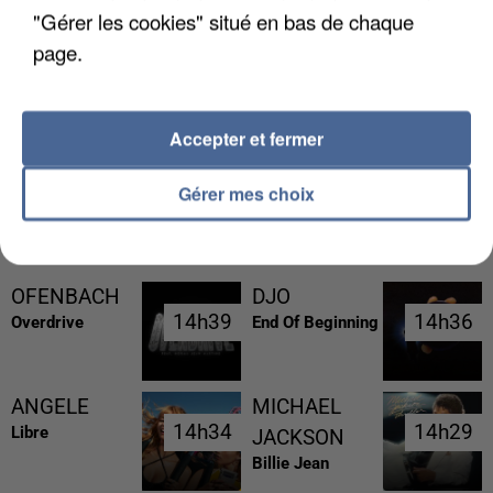
"Gérer les cookies" situé en bas de chaque
page.
LES FRANÇAIS, FANS DE LA FLEMME
Accepter et fermer
Gérer mes choix
RÉCEMMENT DIFFUSÉ
OFENBACH
DJO
14h39
14h39
14h36
14h36
Overdrive
End Of Beginning
ANGELE
MICHAEL
14h34
14h34
14h29
14h29
Libre
JACKSON
Billie Jean