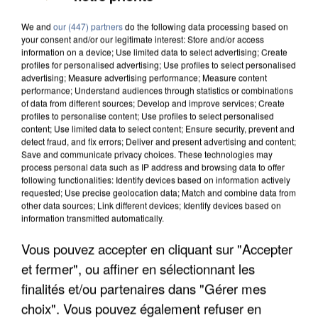
We and
our (447) partners
do the following data processing based on
your consent and/or our legitimate interest: Store and/or access
information on a device; Use limited data to select advertising; Create
profiles for personalised advertising; Use profiles to select personalised
advertising; Measure advertising performance; Measure content
performance; Understand audiences through statistics or combinations
of data from different sources; Develop and improve services; Create
profiles to personalise content; Use profiles to select personalised
content; Use limited data to select content; Ensure security, prevent and
detect fraud, and fix errors; Deliver and present advertising and content;
Save and communicate privacy choices. These technologies may
process personal data such as IP address and browsing data to offer
following functionalities: Identify devices based on information actively
requested; Use precise geolocation data; Match and combine data from
other data sources; Link different devices; Identify devices based on
information transmitted automatically.
Vous pouvez accepter en cliquant sur "Accepter
UNE TOURISTE DE L’OISE EMPORTÉE PAR UNE
et fermer", ou affiner en sélectionnant les
COULÉE DE BOUE EN HAUTE-SAVOIE
finalités et/ou partenaires dans "Gérer mes
choix". Vous pouvez également refuser en