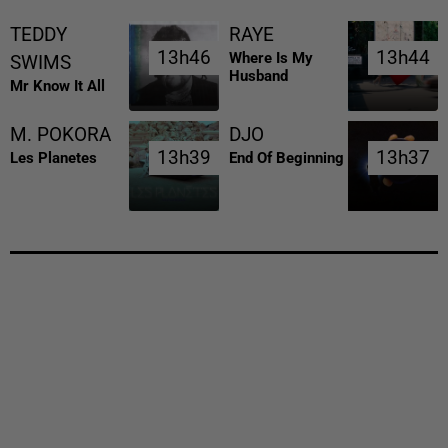
TEDDY
RAYE
13h46
13h46
13h44
13h44
Where Is My
SWIMS
Husband
Mr Know It All
M. POKORA
DJO
13h39
13h39
13h37
13h37
Les Planetes
End Of Beginning