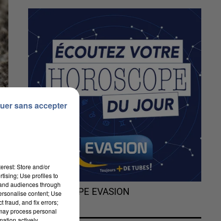
uer sans accepter
erest: Store and/or
tising; Use profiles to
tand audiences through
L'HOROSCOPE EVASION
personalise content; Use
 fraud, and fix errors;
 may process personal
mation actively