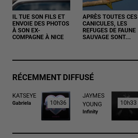
IL TUE SON FILS ET
APRÈS TOUTES CES
ENVOIE DES PHOTOS
CANICULES, LES
À SON EX-
REFUGES DE FAUNE
COMPAGNE À NICE
SAUVAGE SONT...
RÉCEMMENT DIFFUSÉ
KATSEYE
JAYMES
10h36
10h36
10h33
10h33
Gabriela
YOUNG
Infinity