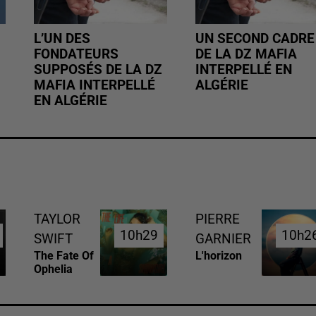
L’UN DES
UN SECOND CADRE
FONDATEURS
DE LA DZ MAFIA
SUPPOSÉS DE LA DZ
INTERPELLÉ EN
MAFIA INTERPELLÉ
ALGÉRIE
EN ALGÉRIE
TAYLOR
PIERRE
10h29
10h29
10h2
10h2
SWIFT
GARNIER
The Fate Of
L'horizon
Ophelia