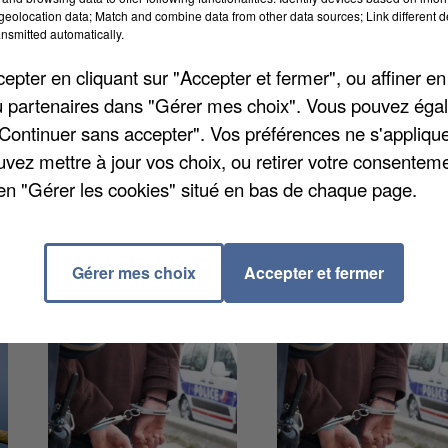
eolocation data; Match and combine data from other data sources; Link different de
nsmitted automatically.
 devant le tribunal correctionnel de Chartres. Le 24
pter en cliquant sur "Accepter et fermer", ou affiner en
il a écrasé sa cigarette incandescente sur le bras de s
/ou partenaires dans "Gérer mes choix". Vous pouvez éga
éterminer. Le quinquagénaire a nié les faits, mais la
"Continuer sans accepter". Vos préférences ne s'appliqu
r la sœur du petit garçon. Les deux enfants avaient
uvez mettre à jour vos choix, ou retirer votre consenteme
 2018 pour les mêmes faits, rappelle
L'Echo
en "Gérer les cookies" situé en bas de chaque page.
rité parentale du père.
Gérer mes choix
Accepter et fermer