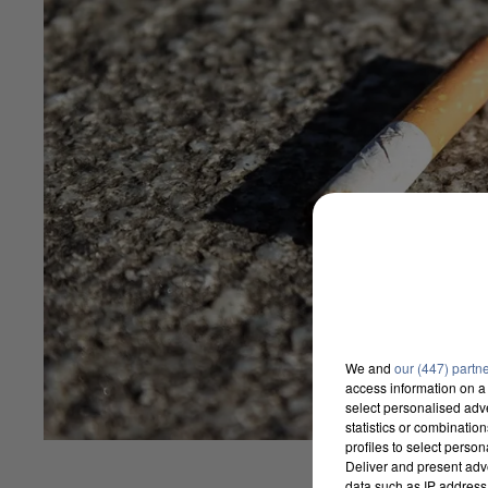
We and
our (447) partn
access information on a 
select personalised ad
statistics or combinatio
profiles to select person
Deliver and present adv
data such as IP address 