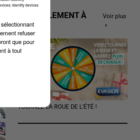
vices; Identify devices
ACTUELLEMENT À
Voir plus
GAGNER
 sélectionnant
on
lement refuser
eront que pour
nt à tout
TOURNEZ LA ROUE DE L'ÉTÉ !