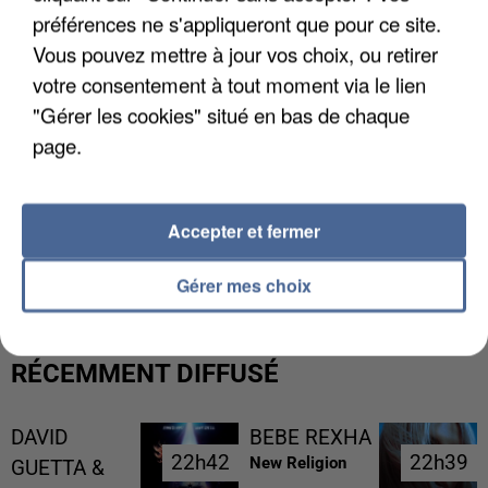
préférences ne s'appliqueront que pour ce site.
Vous pouvez mettre à jour vos choix, ou retirer
votre consentement à tout moment via le lien
"Gérer les cookies" situé en bas de chaque
page.
Accepter et fermer
UNE TOURISTE DE L’OISE EMPORTÉE PAR UNE
COULÉE DE BOUE EN HAUTE-SAVOIE
Gérer mes choix
RÉCEMMENT DIFFUSÉ
DAVID
BEBE REXHA
22h42
22h42
22h39
22h39
New Religion
GUETTA &