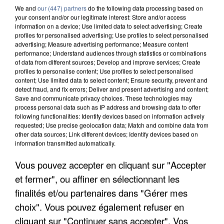
We and
our (447) partners
do the following data processing based on
your consent and/or our legitimate interest: Store and/or access
information on a device; Use limited data to select advertising; Create
profiles for personalised advertising; Use profiles to select personalised
advertising; Measure advertising performance; Measure content
performance; Understand audiences through statistics or combinations
of data from different sources; Develop and improve services; Create
profiles to personalise content; Use profiles to select personalised
content; Use limited data to select content; Ensure security, prevent and
detect fraud, and fix errors; Deliver and present advertising and content;
Save and communicate privacy choices. These technologies may
process personal data such as IP address and browsing data to offer
following functionalities: Identify devices based on information actively
requested; Use precise geolocation data; Match and combine data from
other data sources; Link different devices; Identify devices based on
UN SECOND CADRE DE LA DZ MAFIA
information transmitted automatically.
INTERPELLÉ EN ALGÉRIE
Vous pouvez accepter en cliquant sur "Accepter
et fermer", ou affiner en sélectionnant les
finalités et/ou partenaires dans "Gérer mes
choix". Vous pouvez également refuser en
cliquant sur "Continuer sans accepter". Vos