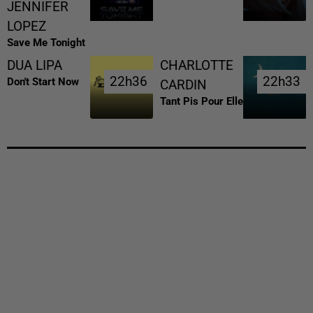
JENNIFER
LOPEZ
Save Me Tonight
DUA LIPA
CHARLOTTE
22h36
22h36
22h33
22h33
Don't Start Now
CARDIN
Tant Pis Pour Elle