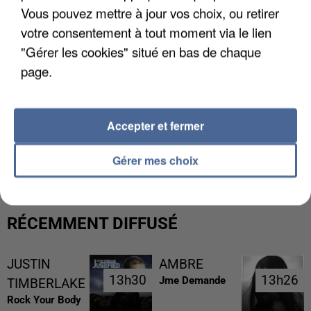
Vous pouvez mettre à jour vos choix, ou retirer
votre consentement à tout moment via le lien
"Gérer les cookies" situé en bas de chaque
page.
Accepter et fermer
LES DONNÉES DE 300 000 CLIENTS DÉROBÉES À
INTERMARCHÉ APRÈS UNE...
Gérer mes choix
RÉCEMMENT DIFFUSÉ
JUSTIN
AMBRE
13h30
13h30
13h26
13h26
Jme Demande
TIMBERLAKE
Rock Your Body