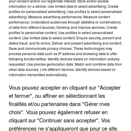
your consent and/or our legitimate interest: Store and/or access
information on a device; Use limited data to select advertising; Create
profiles for personalised advertising; Use profiles to select personalised
advertising; Measure advertising performance; Measure content
performance; Understand audiences through statistics or combinations
of data from different sources; Develop and improve services; Create
profiles to personalise content; Use profiles to select personalised
content; Use limited data to select content; Ensure security, prevent and
detect fraud, and fix errors; Deliver and present advertising and content;
Save and communicate privacy choices. These technologies may
process personal data such as IP address and browsing data to offer
following functionalities: Identify devices based on information actively
requested; Use precise geolocation data; Match and combine data from
other data sources; Link different devices; Identify devices based on
UNE TOURISTE DE L’OISE EMPORTÉE PAR UNE
information transmitted automatically.
COULÉE DE BOUE EN HAUTE-SAVOIE
Vous pouvez accepter en cliquant sur "Accepter
et fermer", ou affiner en sélectionnant les
finalités et/ou partenaires dans "Gérer mes
choix". Vous pouvez également refuser en
cliquant sur "Continuer sans accepter". Vos
préférences ne s'appliqueront que pour ce site.