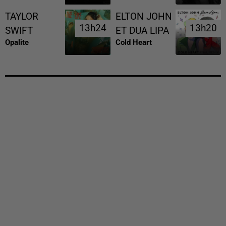
TAYLOR
ELTON JOHN
13h24
13h24
13h20
13h20
SWIFT
ET DUA LIPA
Opalite
Cold Heart