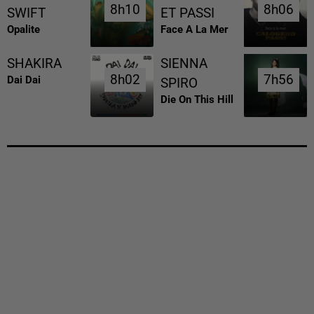
8h10
8h10
8h06
8h06
SWIFT
ET PASSI
Opalite
Face A La Mer
SHAKIRA
SIENNA
8h02
8h02
7h56
7h56
Dai Dai
SPIRO
Die On This Hill