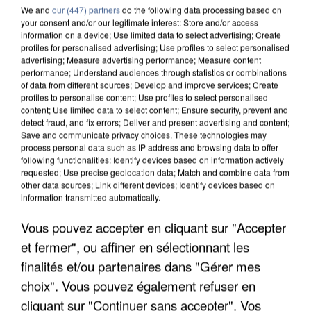
We and
our (447) partners
do the following data processing based on
your consent and/or our legitimate interest: Store and/or access
information on a device; Use limited data to select advertising; Create
profiles for personalised advertising; Use profiles to select personalised
advertising; Measure advertising performance; Measure content
performance; Understand audiences through statistics or combinations
of data from different sources; Develop and improve services; Create
profiles to personalise content; Use profiles to select personalised
content; Use limited data to select content; Ensure security, prevent and
detect fraud, and fix errors; Deliver and present advertising and content;
Save and communicate privacy choices. These technologies may
process personal data such as IP address and browsing data to offer
following functionalities: Identify devices based on information actively
requested; Use precise geolocation data; Match and combine data from
other data sources; Link different devices; Identify devices based on
information transmitted automatically.
L’UN DES FONDATEURS SUPPOSÉS DE LA DZ
Vous pouvez accepter en cliquant sur "Accepter
MAFIA INTERPELLÉ EN ALGÉRIE
et fermer", ou affiner en sélectionnant les
finalités et/ou partenaires dans "Gérer mes
choix". Vous pouvez également refuser en
cliquant sur "Continuer sans accepter". Vos