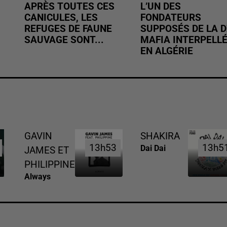
APRÈS TOUTES CES
L’UN DES
CANICULES, LES
FONDATEURS
REFUGES DE FAUNE
SUPPOSÉS DE LA D
SAUVAGE SONT...
MAFIA INTERPELL
EN ALGÉRIE
GAVIN
SHAKIRA
13h53
13h53
13h5
13h5
Dai Dai
JAMES ET
PHILIPPINE
Always