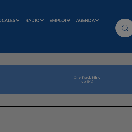
OCALES
RADIO
EMPLOI
AGENDA
One Track Mind
NAIKA