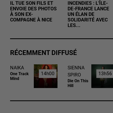
IL TUE SON FILS ET
INCENDIES : L’ÎLE-
ENVOIE DES PHOTOS
DE-FRANCE LANCE
À SON EX-
UN ÉLAN DE
COMPAGNE À NICE
SOLIDARITÉ AVEC
LES...
RÉCEMMENT DIFFUSÉ
NAIKA
SIENNA
14h00
14h00
13h56
13h56
One Track
SPIRO
Mind
Die On This
Hill