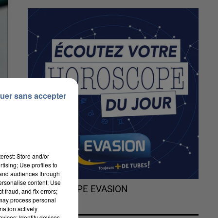
uer sans accepter
erest: Store and/or
tising; Use profiles to
tand audiences through
personalise content; Use
L'HOROSCOPE EVASION
 fraud, and fix errors;
 may process personal
mation actively
vices; Identify devices