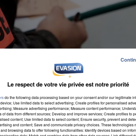
Contin
Le respect de votre vie privée est notre priorité
ers
do the following data processing based on your consent and/or our legitimate int
device; Use limited data to select advertising; Create profiles for personalised adver
vertising; Measure advertising performance; Measure content performance; Unders
ns of data from different sources; Develop and improve services; Create profiles to 
alised content; Use limited data to select content; Ensure security, prevent and detect
ertising and content; Save and communicate privacy choices. These technologies
and browsing data to offer following functionalities: Identify devices based on infor
eolocation data; Match and combine data from other data sources; Link different de