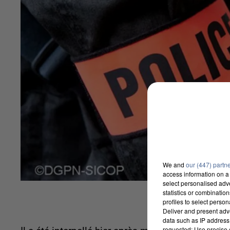
We and
our (447) partn
access information on a 
select personalised ad
statistics or combinatio
profiles to select person
Deliver and present adv
data such as IP address 
requested; Use precise g