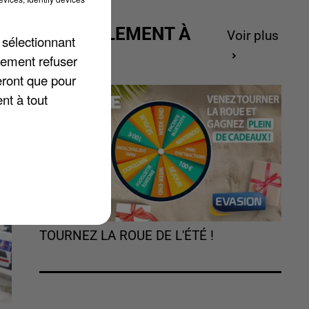
de
ACTUELLEMENT À
Voir plus
 sélectionnant
 a
GAGNER
lement refuser
eront que pour
nt à tout
TOURNEZ LA ROUE DE L'ÉTÉ !