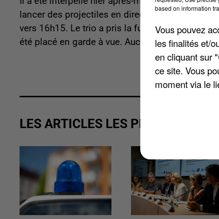
Il a été interpellé hier après-midi à Meulan-en-
based on information tra
lancer des projectiles en direction d'une équipe d
Vous pouvez acce
vers 16h15. Le trio a pris la fuite, mais les poli
les finalités et
été placé en garde à vue. Aucun blessé n'est à dé
en cliquant sur 
ce site. Vous po
moment via le li
LES ARTICLES LES PLUS VUS