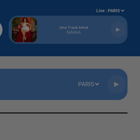
Live :
PARIS
One Track Mind
NAIKA
PARIS