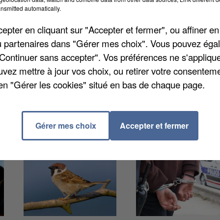
Yvelines. Le jeune garçon et deux camarades venaient 
nsmitted automatically.
e la Bac qui patrouillait dans l'allée des Marguerites,
pter en cliquant sur "Accepter et fermer", ou affiner en
ciers sont parvenus à rattraper le garçon de 12 ans qui
/ou partenaires dans "Gérer mes choix". Vous pouvez éga
plorer.
"Continuer sans accepter". Vos préférences ne s'appliqu
uvez mettre à jour vos choix, ou retirer votre consenteme
en "Gérer les cookies" situé en bas de chaque page.
Gérer mes choix
Accepter et fermer