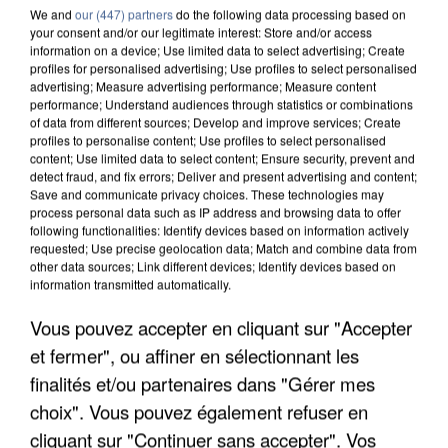
We and
our (447) partners
do the following data processing based on
your consent and/or our legitimate interest: Store and/or access
information on a device; Use limited data to select advertising; Create
profiles for personalised advertising; Use profiles to select personalised
advertising; Measure advertising performance; Measure content
performance; Understand audiences through statistics or combinations
of data from different sources; Develop and improve services; Create
profiles to personalise content; Use profiles to select personalised
content; Use limited data to select content; Ensure security, prevent and
detect fraud, and fix errors; Deliver and present advertising and content;
Save and communicate privacy choices. These technologies may
process personal data such as IP address and browsing data to offer
following functionalities: Identify devices based on information actively
requested; Use precise geolocation data; Match and combine data from
other data sources; Link different devices; Identify devices based on
information transmitted automatically.
APRÈS TOUTES CES CANICULES, LES REFUGES
Vous pouvez accepter en cliquant sur "Accepter
DE FAUNE SAUVAGE SONT...
et fermer", ou affiner en sélectionnant les
finalités et/ou partenaires dans "Gérer mes
choix". Vous pouvez également refuser en
cliquant sur "Continuer sans accepter". Vos