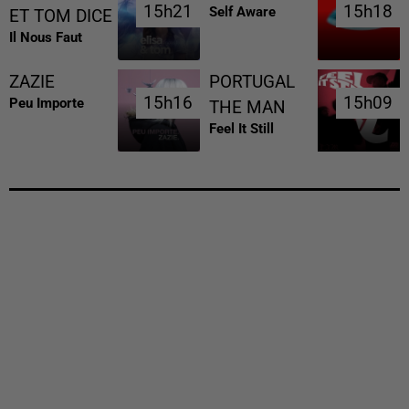
15h21
15h21
15h18
15h18
Self Aware
ET TOM DICE
Il Nous Faut
ZAZIE
PORTUGAL
15h16
15h16
15h09
15h09
Peu Importe
THE MAN
Feel It Still