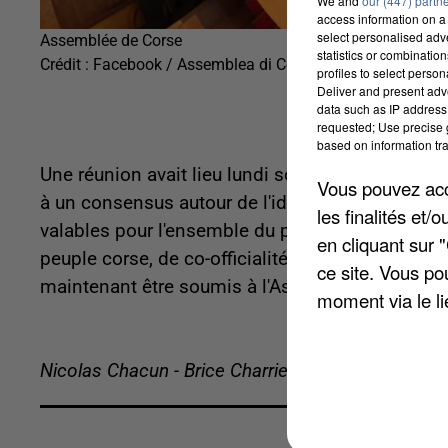
We and
our (447) partn
access information on a 
select personalised ad
Assemblée de Corse
statistics or combinatio
Crédit :
Facebook / Assemblea di Corsica
profiles to select person
Deliver and present adv
data such as IP address 
requested; Use precise g
based on information tra
Une réunion avait lieu lundi soir entre le ministre 
Vous pouvez acce
à un consensus autour de l'idée « d'autonomie au
les finalités et
valables pour l'ensemble du pays pourront ainsi 
en cliquant sur 
peuple corse, de co-officialité de la langue avec 
ce site. Vous po
maintenant être soumis à l'Assemblée territorial
moment via le li
Nicolas Chacun - Brice Charrier