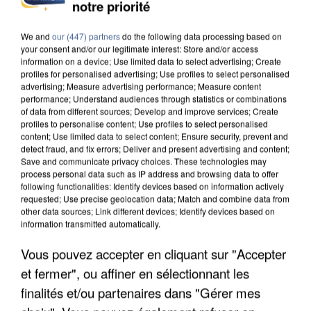
notre priorité
DE SOLIDARITÉ AVEC LES...
We and
our (447) partners
do the following data processing based on
your consent and/or our legitimate interest: Store and/or access
information on a device; Use limited data to select advertising; Create
profiles for personalised advertising; Use profiles to select personalised
advertising; Measure advertising performance; Measure content
performance; Understand audiences through statistics or combinations
of data from different sources; Develop and improve services; Create
profiles to personalise content; Use profiles to select personalised
content; Use limited data to select content; Ensure security, prevent and
detect fraud, and fix errors; Deliver and present advertising and content;
Save and communicate privacy choices. These technologies may
process personal data such as IP address and browsing data to offer
following functionalities: Identify devices based on information actively
requested; Use precise geolocation data; Match and combine data from
other data sources; Link different devices; Identify devices based on
information transmitted automatically.
Vous pouvez accepter en cliquant sur "Accepter
APRÈS TOUTES CES CANICULES, LES REFUGES
et fermer", ou affiner en sélectionnant les
DE FAUNE SAUVAGE SONT...
finalités et/ou partenaires dans "Gérer mes