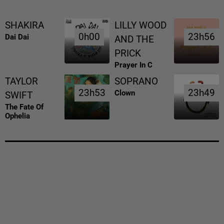
SHAKIRA
LILLY WOOD
0h00
0h00
23h56
23h56
Dai Dai
AND THE
PRICK
Prayer In C
TAYLOR
SOPRANO
23h53
23h53
23h49
23h49
Clown
SWIFT
The Fate Of
Ophelia