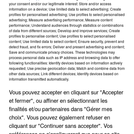
your consent and/or our legitimate interest: Store and/or access
information on a device; Use limited data to select advertising; Create
profiles for personalised advertising; Use profiles to select personalised
advertising; Measure advertising performance; Measure content
performance; Understand audiences through statistics or combinations
of data from different sources; Develop and improve services; Create
profiles to personalise content; Use profiles to select personalised
content; Use limited data to select content; Ensure security, prevent and
detect fraud, and fix errors; Deliver and present advertising and content;
Save and communicate privacy choices. These technologies may
process personal data such as IP address and browsing data to offer
following functionalities: Identify devices based on information actively
requested; Use precise geolocation data; Match and combine data from
other data sources; Link different devices; Identify devices based on
information transmitted automatically.
APRÈS TOUTES CES CANICULES, LES REFUGES
DE FAUNE SAUVAGE SONT...
Vous pouvez accepter en cliquant sur "Accepter
et fermer", ou affiner en sélectionnant les
finalités et/ou partenaires dans "Gérer mes
choix". Vous pouvez également refuser en
cliquant sur "Continuer sans accepter". Vos
préférences ne s'appliqueront que pour ce site.