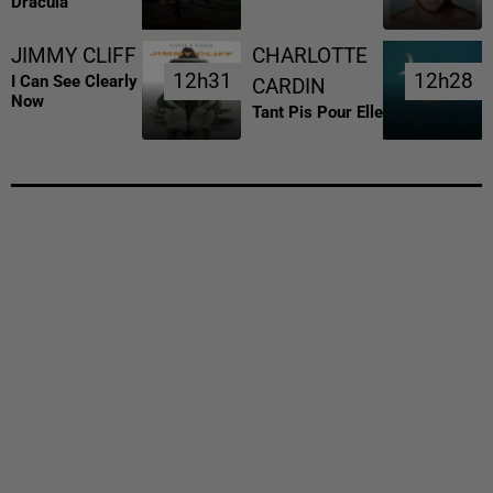
Dracula
JIMMY CLIFF
CHARLOTTE
12h31
12h31
12h28
12h28
I Can See Clearly
CARDIN
Now
Tant Pis Pour Elle