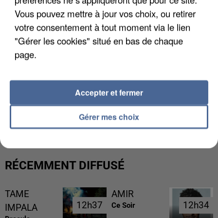
Vous pouvez mettre à jour vos choix, ou retirer
votre consentement à tout moment via le lien
"Gérer les cookies" situé en bas de chaque
page.
Accepter et fermer
L’UN DES FONDATEURS SUPPOSÉS DE LA DZ
MAFIA INTERPELLÉ EN ALGÉRIE
Gérer mes choix
RÉCEMMENT DIFFUSÉ
TAME
AMIR
12h37
12h37
12h34
12h34
Ce Soir
IMPALA