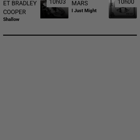
10h03
10h03
10h00
10h00
ET BRADLEY
MARS
I Just Might
COOPER
Shallow