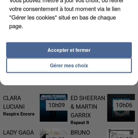
votre consentement à tout moment via le lien
"Gérer les cookies" situé en bas de chaque
page.
L’UN DES FONDATEURS SUPPOSÉS DE LA DZ
MAFIA INTERPELLÉ EN ALGÉRIE
Accepter et fermer
Gérer mes choix
RÉCEMMENT DIFFUSÉ
CLARA
ED SHEERAN
10h09
10h09
10h06
10h06
LUCIANI
& MARTIN
Respire Encore
GARRIX
Repeat It
LADY GAGA
BRUNO