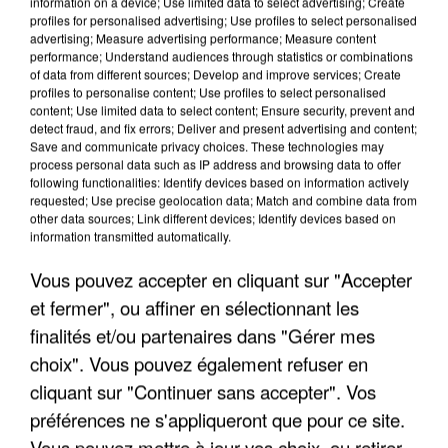
information on a device; Use limited data to select advertising; Create
profiles for personalised advertising; Use profiles to select personalised
advertising; Measure advertising performance; Measure content
performance; Understand audiences through statistics or combinations
of data from different sources; Develop and improve services; Create
profiles to personalise content; Use profiles to select personalised
content; Use limited data to select content; Ensure security, prevent and
detect fraud, and fix errors; Deliver and present advertising and content;
Save and communicate privacy choices. These technologies may
process personal data such as IP address and browsing data to offer
following functionalities: Identify devices based on information actively
APRÈS TOUTES CES CANICULES, LES REFUGES
requested; Use precise geolocation data; Match and combine data from
DE FAUNE SAUVAGE SONT...
other data sources; Link different devices; Identify devices based on
information transmitted automatically.
Vous pouvez accepter en cliquant sur "Accepter
et fermer", ou affiner en sélectionnant les
finalités et/ou partenaires dans "Gérer mes
choix". Vous pouvez également refuser en
cliquant sur "Continuer sans accepter". Vos
préférences ne s'appliqueront que pour ce site.
Vous pouvez mettre à jour vos choix, ou retirer