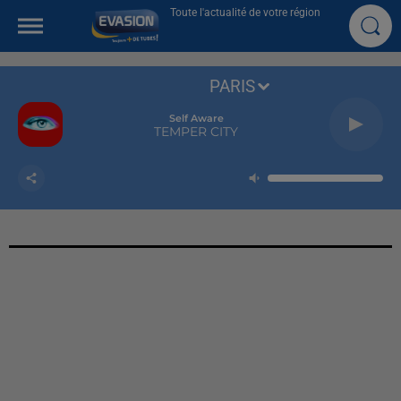
Toute l'actualité de votre région
PARIS
Self Aware
TEMPER CITY