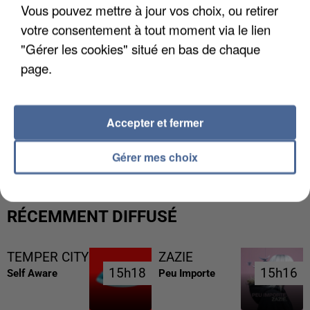
Vous pouvez mettre à jour vos choix, ou retirer
votre consentement à tout moment via le lien
"Gérer les cookies" situé en bas de chaque
page.
Accepter et fermer
L’UN DES FONDATEURS SUPPOSÉS DE LA DZ
MAFIA INTERPELLÉ EN ALGÉRIE
Gérer mes choix
RÉCEMMENT DIFFUSÉ
TEMPER CITY
ZAZIE
15h18
15h18
15h16
15h16
Self Aware
Peu Importe