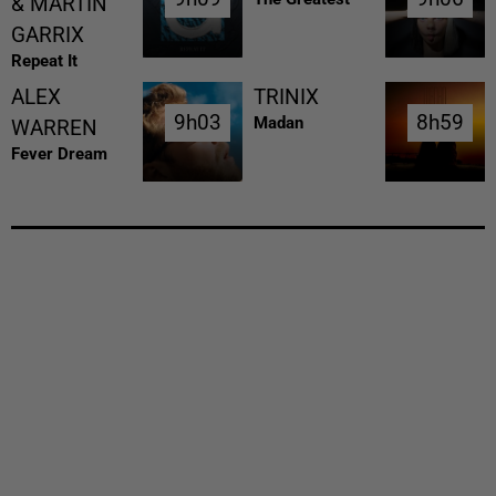
& MARTIN
GARRIX
Repeat It
ALEX
TRINIX
9h03
9h03
8h59
8h59
Madan
WARREN
Fever Dream