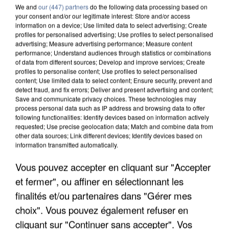
We and
our (447) partners
do the following data processing based on
your consent and/or our legitimate interest: Store and/or access
information on a device; Use limited data to select advertising; Create
profiles for personalised advertising; Use profiles to select personalised
advertising; Measure advertising performance; Measure content
performance; Understand audiences through statistics or combinations
of data from different sources; Develop and improve services; Create
profiles to personalise content; Use profiles to select personalised
content; Use limited data to select content; Ensure security, prevent and
detect fraud, and fix errors; Deliver and present advertising and content;
Save and communicate privacy choices. These technologies may
process personal data such as IP address and browsing data to offer
following functionalities: Identify devices based on information actively
requested; Use precise geolocation data; Match and combine data from
other data sources; Link different devices; Identify devices based on
information transmitted automatically.
APRÈS TOUTES CES CANICULES, LES REFUGES
DE FAUNE SAUVAGE SONT...
Vous pouvez accepter en cliquant sur "Accepter
et fermer", ou affiner en sélectionnant les
finalités et/ou partenaires dans "Gérer mes
choix". Vous pouvez également refuser en
cliquant sur "Continuer sans accepter". Vos