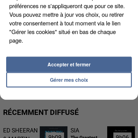
préférences ne s'appliqueront que pour ce site.
Vous pouvez mettre à jour vos choix, ou retirer
votre consentement à tout moment via le lien
"Gérer les cookies" situé en bas de chaque
page.
Accepter et fermer
L’UN DES FONDATEURS SUPPOSÉS DE LA DZ
Gérer mes choix
MAFIA INTERPELLÉ EN ALGÉRIE
RÉCEMMENT DIFFUSÉ
ED SHEERAN
SIA
9h09
9h09
9h06
9h06
The Greatest