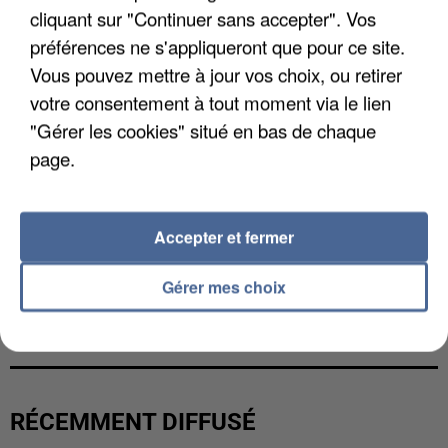
cliquant sur "Continuer sans accepter". Vos
préférences ne s'appliqueront que pour ce site.
Vous pouvez mettre à jour vos choix, ou retirer
votre consentement à tout moment via le lien
"Gérer les cookies" situé en bas de chaque
page.
Accepter et fermer
Gérer mes choix
UNE TOURISTE DE L’OISE EMPORTÉE PAR UNE
COULÉE DE BOUE EN HAUTE-SAVOIE
RÉCEMMENT DIFFUSÉ