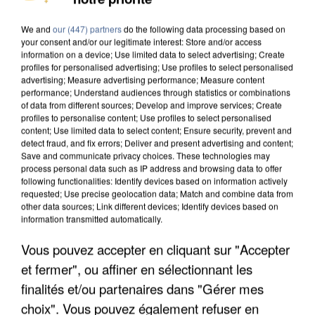
We and
our (447) partners
do the following data processing based on
your consent and/or our legitimate interest: Store and/or access
information on a device; Use limited data to select advertising; Create
profiles for personalised advertising; Use profiles to select personalised
advertising; Measure advertising performance; Measure content
performance; Understand audiences through statistics or combinations
of data from different sources; Develop and improve services; Create
profiles to personalise content; Use profiles to select personalised
content; Use limited data to select content; Ensure security, prevent and
detect fraud, and fix errors; Deliver and present advertising and content;
Save and communicate privacy choices. These technologies may
process personal data such as IP address and browsing data to offer
following functionalities: Identify devices based on information actively
requested; Use precise geolocation data; Match and combine data from
other data sources; Link different devices; Identify devices based on
information transmitted automatically.
Vous pouvez accepter en cliquant sur "Accepter
UN SECOND CADRE DE LA DZ MAFIA
INTERPELLÉ EN ALGÉRIE
et fermer", ou affiner en sélectionnant les
finalités et/ou partenaires dans "Gérer mes
choix". Vous pouvez également refuser en