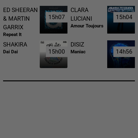
ED SHEERAN
CLARA
15h07
15h07
15h04
15h04
& MARTIN
LUCIANI
Amour Toujours
GARRIX
Repeat It
SHAKIRA
DISIZ
15h00
15h00
14h56
14h56
Dai Dai
Maniac