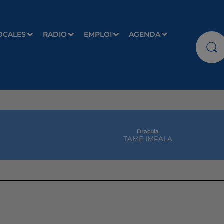
OCALES
RADIO
EMPLOI
AGENDA
Dracula
TAME IMPALA