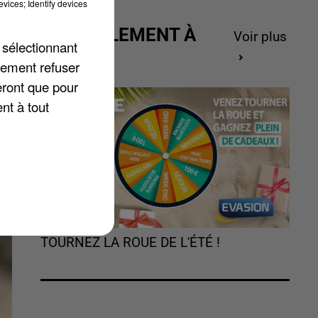
vices; Identify devices
ACTUELLEMENT À
Voir plus
 sélectionnant
GAGNER
lement refuser
eront que pour
nt à tout
TOURNEZ LA ROUE DE L'ÉTÉ !