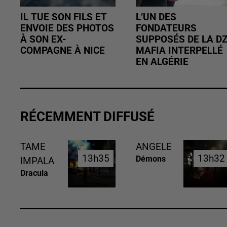
IL TUE SON FILS ET
L’UN DES
ENVOIE DES PHOTOS
FONDATEURS
À SON EX-
SUPPOSÉS DE LA D
COMPAGNE À NICE
MAFIA INTERPELLÉ
EN ALGÉRIE
RÉCEMMENT DIFFUSÉ
TAME
ANGELE
13h35
13h35
13h32
13h32
Démons
IMPALA
Dracula