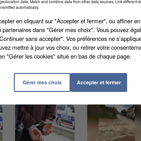
eolocation data; Match and combine data from other data sources; Link different de
nsmitted automatically.
pter en cliquant sur "Accepter et fermer", ou affiner en
amionnette se sont percutées en face à face au
/ou partenaires dans "Gérer mes choix". Vous pouvez éga
deux conducteurs blessés ont été transportés jusqu'à
"Continuer sans accepter". Vos préférences ne s'appliqu
a été mise en place par la gendarmerie le temps de
uvez mettre à jour vos choix, ou retirer votre consenteme
en "Gérer les cookies" situé en bas de chaque page.
Gérer mes choix
Accepter et fermer