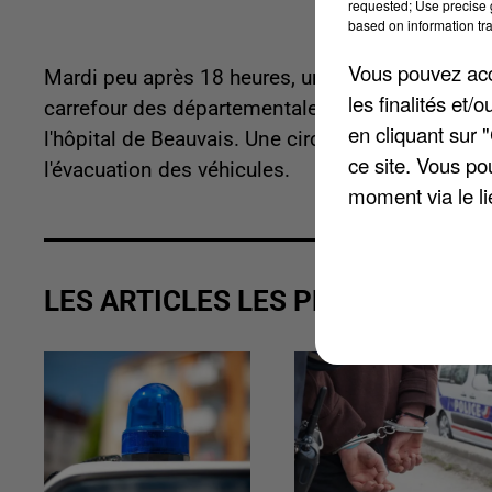
requested; Use precise g
based on information tra
Vous pouvez acce
Mardi peu après 18 heures, une voiture et une c
les finalités et
carrefour des départementales 151 et 538. Les 
en cliquant sur 
l'hôpital de Beauvais. Une circulation alternée 
ce site. Vous po
l'évacuation des véhicules.
moment via le li
LES ARTICLES LES PLUS VUS