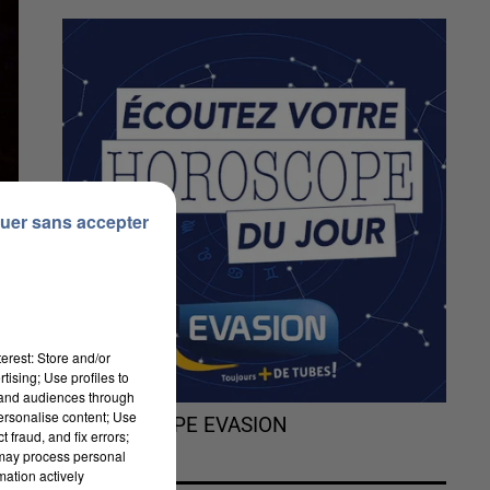
uer sans accepter
erest: Store and/or
tising; Use profiles to
tand audiences through
personalise content; Use
L'HOROSCOPE EVASION
 fraud, and fix errors;
 may process personal
mation actively