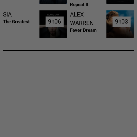
Repeat It
SIA
ALEX
9h06
9h06
9h03
9h03
The Greatest
WARREN
Fever Dream