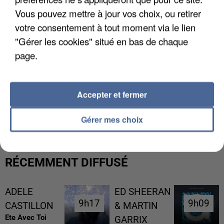
Vous pouvez mettre à jour vos choix, ou retirer
votre consentement à tout moment via le lien
"Gérer les cookies" situé en bas de chaque
page.
Accepter et fermer
L’UN DES FONDATEURS SUPPOSÉS DE LA DZ
MAFIA INTERPELLÉ EN ALGÉRIE
Gérer mes choix
RÉCEMMENT DIFFUSÉ
ADELE
ED SHEERAN
9h17
9h17
9h09
9h09
CASTILLON
& MARTIN
Ete Avec Toi
GARRIX