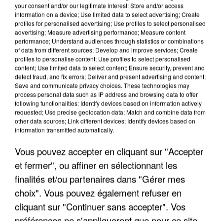
your consent and/or our legitimate interest: Store and/or access
information on a device; Use limited data to select advertising; Create
profiles for personalised advertising; Use profiles to select personalised
advertising; Measure advertising performance; Measure content
performance; Understand audiences through statistics or combinations
of data from different sources; Develop and improve services; Create
profiles to personalise content; Use profiles to select personalised
content; Use limited data to select content; Ensure security, prevent and
detect fraud, and fix errors; Deliver and present advertising and content;
Save and communicate privacy choices. These technologies may
process personal data such as IP address and browsing data to offer
following functionalities: Identify devices based on information actively
requested; Use precise geolocation data; Match and combine data from
other data sources; Link different devices; Identify devices based on
APRÈS TOUTES CES CANICULES, LES REFUGES
information transmitted automatically.
DE FAUNE SAUVAGE SONT...
Vous pouvez accepter en cliquant sur "Accepter
et fermer", ou affiner en sélectionnant les
finalités et/ou partenaires dans "Gérer mes
choix". Vous pouvez également refuser en
cliquant sur "Continuer sans accepter". Vos
préférences ne s'appliqueront que pour ce site.